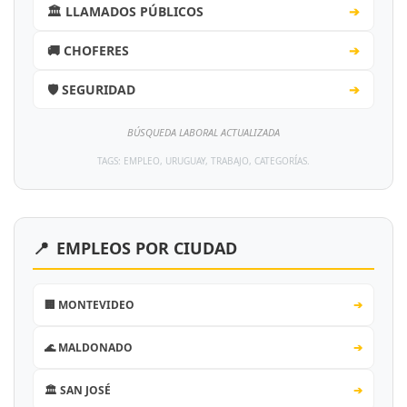
🏛️ LLAMADOS PÚBLICOS
➔
🚚 CHOFERES
➔
🛡️ SEGURIDAD
➔
BÚSQUEDA LABORAL ACTUALIZADA
TAGS: EMPLEO, URUGUAY, TRABAJO, CATEGORÍAS.
📍
EMPLEOS POR CIUDAD
🏢 MONTEVIDEO
➔
🌊 MALDONADO
➔
🏛️ SAN JOSÉ
➔