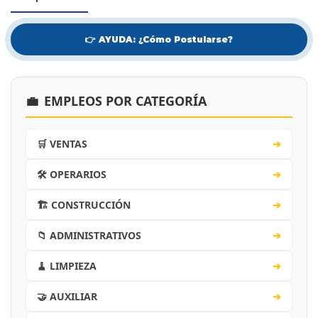
👉 AYUDA: ¿Cómo Postularse?
💼
EMPLEOS POR CATEGORÍA
🛒 VENTAS
➔
🛠️ OPERARIOS
➔
🏗️ CONSTRUCCIÓN
➔
📁 ADMINISTRATIVOS
➔
🧹 LIMPIEZA
➔
🤝 AUXILIAR
➔