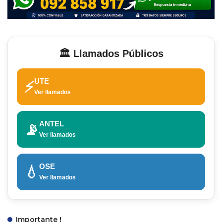
🏛️ Llamados Públicos
UTE
⚡
Ver llamados
ANTEL
📡
Ver llamados
OSE
💧
Ver llamados
Importante !