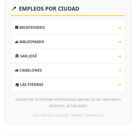
📍
EMPLEOS POR CIUDAD
🏢 MONTEVIDEO
➔
🌊 MALDONADO
➔
🏛️ SAN JOSÉ
➔
🚜 CANELONES
➔
🏘️ LAS PIEDRAS
➔
ENCUENTRA TU PRÓXIMA OPORTUNIDAD LABORAL EN LAS PRINCIPALES
REGIONES. ACTUALIZADO
TAGS: EMPLEO, URUGUAY, TRABAJO, DESARROLLO.