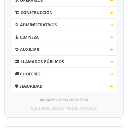
🛠️ OPERARIOS
➔
🏗️ CONSTRUCCIÓN
➔
📁 ADMINISTRATIVOS
➔
🧹 LIMPIEZA
➔
🤝 AUXILIAR
➔
🏛️ LLAMADOS PÚBLICOS
➔
🚚 CHOFERES
➔
🛡️ SEGURIDAD
➔
BÚSQUEDA LABORAL ACTUALIZADA
TAGS: EMPLEO, URUGUAY, TRABAJO, CATEGORÍAS.