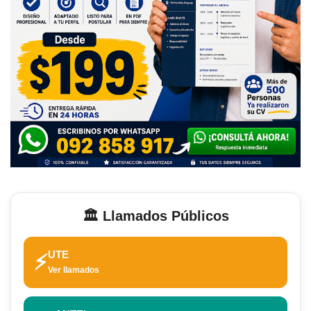
🏛️ Llamados Públicos
UTE
⚡
Ver llamados