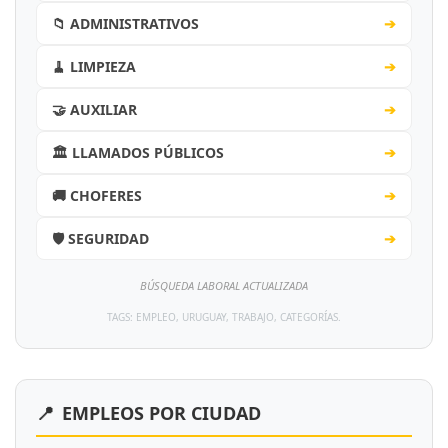
📁 ADMINISTRATIVOS
➔
🧹 LIMPIEZA
➔
🤝 AUXILIAR
➔
🏛️ LLAMADOS PÚBLICOS
➔
🚚 CHOFERES
➔
🛡️ SEGURIDAD
➔
BÚSQUEDA LABORAL ACTUALIZADA
TAGS: EMPLEO, URUGUAY, TRABAJO, CATEGORÍAS.
📍
EMPLEOS POR CIUDAD