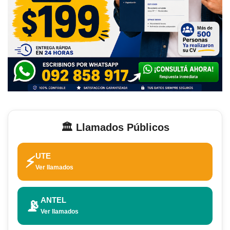
🏛️ Llamados Públicos
UTE
⚡
Ver llamados
ANTEL
📡
Ver llamados