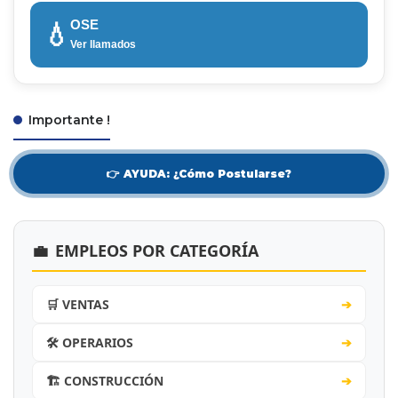
OSE
💧
Ver llamados
Importante !
👉 AYUDA: ¿Cómo Postularse?
💼
EMPLEOS POR CATEGORÍA
🛒 VENTAS
➔
🛠️ OPERARIOS
➔
🏗️ CONSTRUCCIÓN
➔