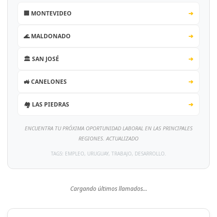
🏢 MONTEVIDEO
➔
🌊 MALDONADO
➔
🏛️ SAN JOSÉ
➔
🚜 CANELONES
➔
🏘️ LAS PIEDRAS
➔
ENCUENTRA TU PRÓXIMA OPORTUNIDAD LABORAL EN LAS PRINCIPALES
REGIONES. ACTUALIZADO
TAGS: EMPLEO, URUGUAY, TRABAJO, DESARROLLO.
Cargando últimos llamados...