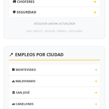
🚚 CHOFERES
➔
🛡️ SEGURIDAD
➔
BÚSQUEDA LABORAL ACTUALIZADA
TAGS: EMPLEO, URUGUAY, TRABAJO, CATEGORÍAS.
📍
EMPLEOS POR CIUDAD
🏢 MONTEVIDEO
➔
🌊 MALDONADO
➔
🏛️ SAN JOSÉ
➔
🚜 CANELONES
➔