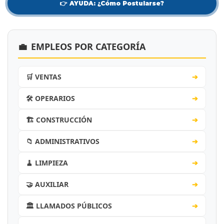
👉 AYUDA: ¿Cómo Postularse?
💼
EMPLEOS POR CATEGORÍA
🛒 VENTAS
➔
🛠️ OPERARIOS
➔
🏗️ CONSTRUCCIÓN
➔
📁 ADMINISTRATIVOS
➔
🧹 LIMPIEZA
➔
🤝 AUXILIAR
➔
🏛️ LLAMADOS PÚBLICOS
➔