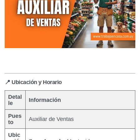
📍 Ubicación y Horario
Detal
Información
le
Pues
Auxiliar de Ventas
to
Ubic