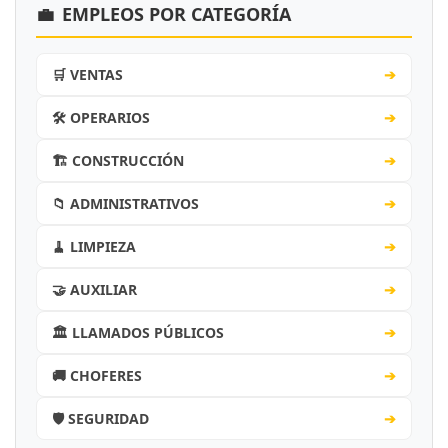
💼
EMPLEOS POR CATEGORÍA
🛒 VENTAS
➔
🛠️ OPERARIOS
➔
🏗️ CONSTRUCCIÓN
➔
📁 ADMINISTRATIVOS
➔
🧹 LIMPIEZA
➔
🤝 AUXILIAR
➔
🏛️ LLAMADOS PÚBLICOS
➔
🚚 CHOFERES
➔
🛡️ SEGURIDAD
➔