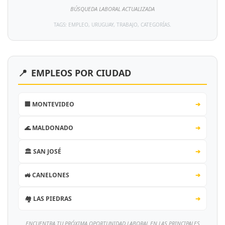
BÚSQUEDA LABORAL ACTUALIZADA
TAGS: EMPLEO, URUGUAY, TRABAJO, CATEGORÍAS.
📍
EMPLEOS POR CIUDAD
🏢 MONTEVIDEO
➔
🌊 MALDONADO
➔
🏛️ SAN JOSÉ
➔
🚜 CANELONES
➔
🏘️ LAS PIEDRAS
➔
ENCUENTRA TU PRÓXIMA OPORTUNIDAD LABORAL EN LAS PRINCIPALES