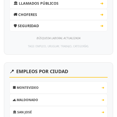
🏛️ LLAMADOS PÚBLICOS
➔
🚚 CHOFERES
➔
🛡️ SEGURIDAD
➔
BÚSQUEDA LABORAL ACTUALIZADA
TAGS: EMPLEO, URUGUAY, TRABAJO, CATEGORÍAS.
📍
EMPLEOS POR CIUDAD
🏢 MONTEVIDEO
➔
🌊 MALDONADO
➔
🏛️ SAN JOSÉ
➔