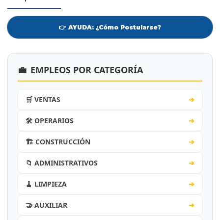
👉 AYUDA: ¿Cómo Postularse?
💼
EMPLEOS POR CATEGORÍA
🛒 VENTAS
➔
🛠️ OPERARIOS
➔
🏗️ CONSTRUCCIÓN
➔
📁 ADMINISTRATIVOS
➔
🧹 LIMPIEZA
➔
🤝 AUXILIAR
➔