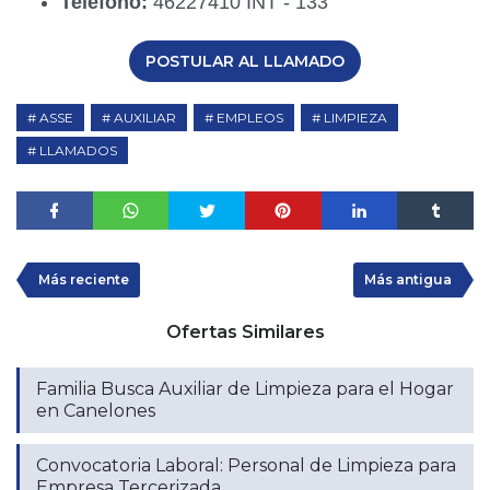
Teléfono:
46227410 INT - 133
POSTULAR AL LLAMADO
ASSE
AUXILIAR
EMPLEOS
LIMPIEZA
LLAMADOS
Más reciente
Más antigua
Ofertas Similares
Familia Busca Auxiliar de Limpieza para el Hogar
en Canelones
Convocatoria Laboral: Personal de Limpieza para
Empresa Tercerizada