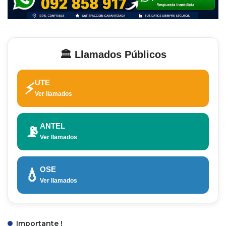
🏛️ Llamados Públicos
UTE
⚡
Ver llamados
ANTEL
📡
Ver llamados
OSE
💧
Ver llamados
Importante !