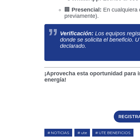
🏢
Presencial:
En cualquiera 
previamente).
Verificación:
Los equipos regist
donde se solicita el beneficio. 
declarado.
¡Aprovecha esta oportunidad para inv
energía!
REGISTR
NOTICIAS
ute
UTE BENEFICIOS