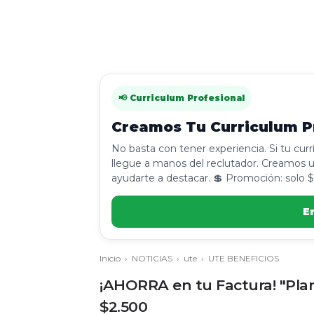
📢 Curriculum Profesional
Creamos Tu Curriculum Pr
No basta con tener experiencia. Si tu cur
llegue a manos del reclutador. Creamos u
ayudarte a destacar. 💲 Promoción: solo $
E
Inicio
›
NOTICIAS
›
ute
›
UTE BENEFICIOS
¡AHORRA en tu Factura! "Pl
$2.500