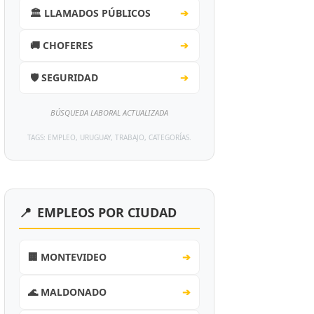
🏛️ LLAMADOS PÚBLICOS
➔
🚚 CHOFERES
➔
🛡️ SEGURIDAD
➔
BÚSQUEDA LABORAL ACTUALIZADA
TAGS: EMPLEO, URUGUAY, TRABAJO, CATEGORÍAS.
📍
EMPLEOS POR CIUDAD
🏢 MONTEVIDEO
➔
🌊 MALDONADO
➔