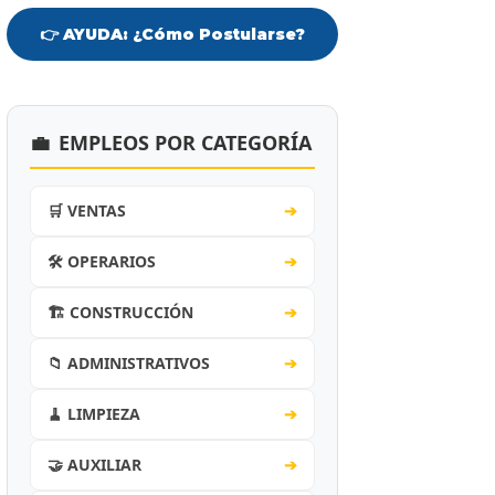
👉 AYUDA: ¿Cómo Postularse?
💼
EMPLEOS POR CATEGORÍA
🛒 VENTAS
➔
🛠️ OPERARIOS
➔
🏗️ CONSTRUCCIÓN
➔
📁 ADMINISTRATIVOS
➔
🧹 LIMPIEZA
➔
🤝 AUXILIAR
➔