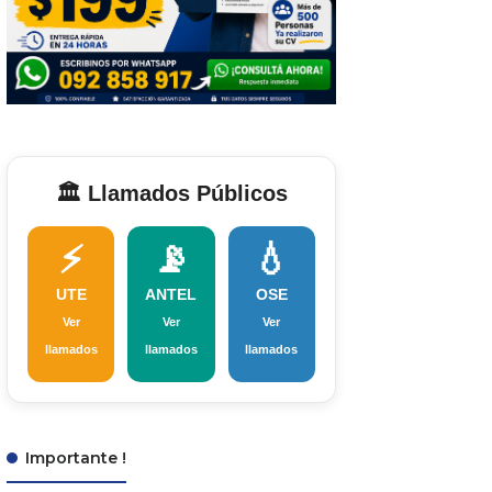
🏛️ Llamados Públicos
⚡
📡
💧
UTE
ANTEL
OSE
Ver
Ver
Ver
llamados
llamados
llamados
Importante !