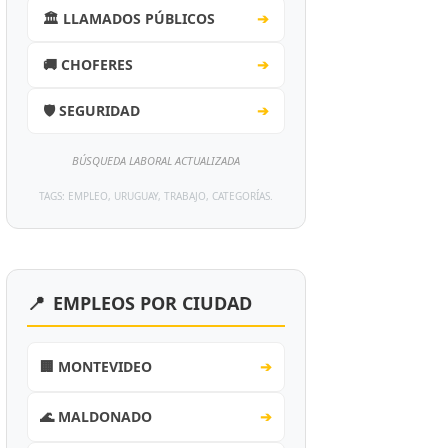
🏛️ LLAMADOS PÚBLICOS
➔
🚚 CHOFERES
➔
🛡️ SEGURIDAD
➔
BÚSQUEDA LABORAL ACTUALIZADA
TAGS: EMPLEO, URUGUAY, TRABAJO, CATEGORÍAS.
📍
EMPLEOS POR CIUDAD
🏢 MONTEVIDEO
➔
🌊 MALDONADO
➔