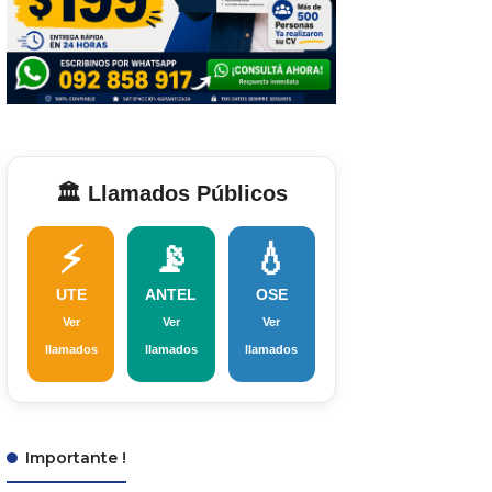
🏛️ Llamados Públicos
⚡
📡
💧
UTE
ANTEL
OSE
Ver
Ver
Ver
llamados
llamados
llamados
Importante !