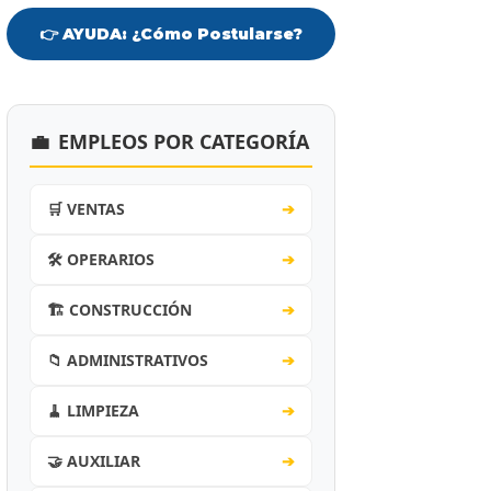
👉 AYUDA: ¿Cómo Postularse?
💼
EMPLEOS POR CATEGORÍA
🛒 VENTAS
➔
🛠️ OPERARIOS
➔
🏗️ CONSTRUCCIÓN
➔
📁 ADMINISTRATIVOS
➔
🧹 LIMPIEZA
➔
🤝 AUXILIAR
➔