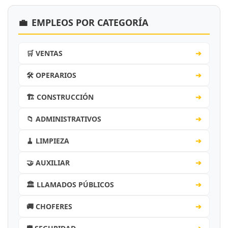
💼
EMPLEOS POR CATEGORÍA
🛒 VENTAS
➔
🛠️ OPERARIOS
➔
🏗️ CONSTRUCCIÓN
➔
📁 ADMINISTRATIVOS
➔
🧹 LIMPIEZA
➔
🤝 AUXILIAR
➔
🏛️ LLAMADOS PÚBLICOS
➔
🚚 CHOFERES
➔