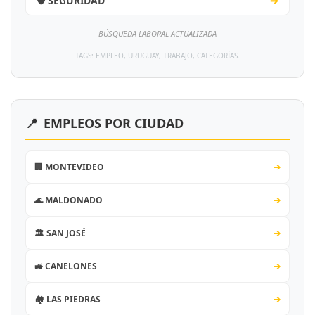
🛡️ SEGURIDAD
➔
BÚSQUEDA LABORAL ACTUALIZADA
TAGS: EMPLEO, URUGUAY, TRABAJO, CATEGORÍAS.
📍
EMPLEOS POR CIUDAD
🏢 MONTEVIDEO
➔
🌊 MALDONADO
➔
🏛️ SAN JOSÉ
➔
🚜 CANELONES
➔
🏘️ LAS PIEDRAS
➔