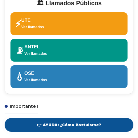
🏛️ Llamados Públicos
UTE
⚡
Ver llamados
ANTEL
📡
Ver llamados
OSE
💧
Ver llamados
Importante !
👉 AYUDA: ¿Cómo Postularse?