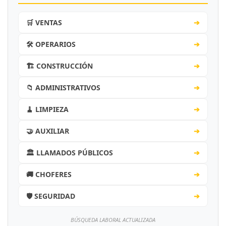
🛒 VENTAS
➔
🛠️ OPERARIOS
➔
🏗️ CONSTRUCCIÓN
➔
📁 ADMINISTRATIVOS
➔
🧹 LIMPIEZA
➔
🤝 AUXILIAR
➔
🏛️ LLAMADOS PÚBLICOS
➔
🚚 CHOFERES
➔
🛡️ SEGURIDAD
➔
BÚSQUEDA LABORAL ACTUALIZADA