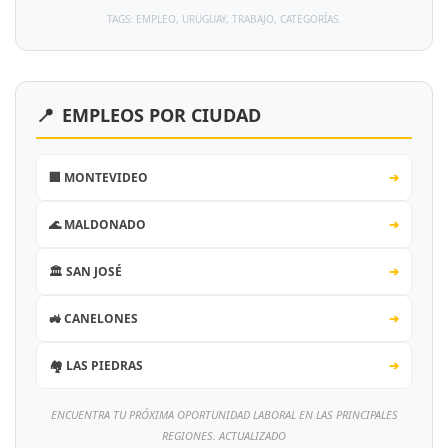
TAGS: EMPLEO, URUGUAY, TRABAJO, CATEGORÍAS.
📍
EMPLEOS POR CIUDAD
🏢 MONTEVIDEO
➔
🌊 MALDONADO
➔
🏛️ SAN JOSÉ
➔
🚜 CANELONES
➔
🏘️ LAS PIEDRAS
➔
ENCUENTRA TU PRÓXIMA OPORTUNIDAD LABORAL EN LAS PRINCIPALES
REGIONES. ACTUALIZADO