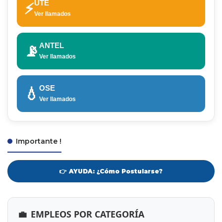
UTE
⚡
Ver llamados
ANTEL
📡
Ver llamados
OSE
💧
Ver llamados
Importante !
👉 AYUDA: ¿Cómo Postularse?
💼
EMPLEOS POR CATEGORÍA