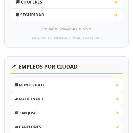
🚚 CHOFERES
➔
🛡️ SEGURIDAD
➔
BÚSQUEDA LABORAL ACTUALIZADA
TAGS: EMPLEO, URUGUAY, TRABAJO, CATEGORÍAS.
📍
EMPLEOS POR CIUDAD
🏢 MONTEVIDEO
➔
🌊 MALDONADO
➔
🏛️ SAN JOSÉ
➔
🚜 CANELONES
➔