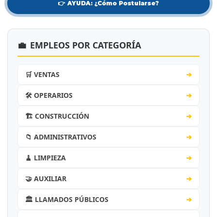
👉 AYUDA: ¿Cómo Postularse?
💼
EMPLEOS POR CATEGORÍA
🛒 VENTAS
➔
🛠️ OPERARIOS
➔
🏗️ CONSTRUCCIÓN
➔
📁 ADMINISTRATIVOS
➔
🧹 LIMPIEZA
➔
🤝 AUXILIAR
➔
🏛️ LLAMADOS PÚBLICOS
➔