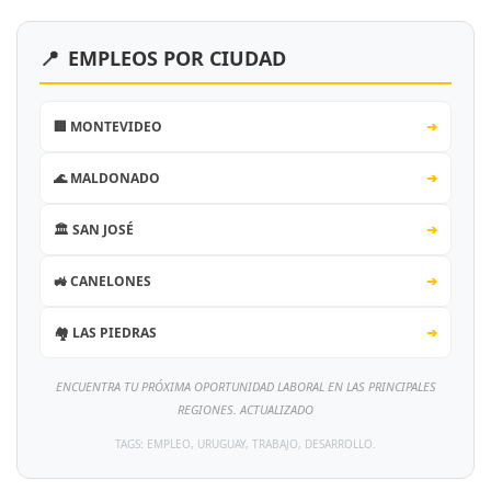
📍
EMPLEOS POR CIUDAD
🏢 MONTEVIDEO
➔
🌊 MALDONADO
➔
🏛️ SAN JOSÉ
➔
🚜 CANELONES
➔
🏘️ LAS PIEDRAS
➔
ENCUENTRA TU PRÓXIMA OPORTUNIDAD LABORAL EN LAS PRINCIPALES
REGIONES. ACTUALIZADO
TAGS: EMPLEO, URUGUAY, TRABAJO, DESARROLLO.