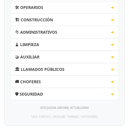
🛠️ OPERARIOS
➔
🏗️ CONSTRUCCIÓN
➔
📁 ADMINISTRATIVOS
➔
🧹 LIMPIEZA
➔
🤝 AUXILIAR
➔
🏛️ LLAMADOS PÚBLICOS
➔
🚚 CHOFERES
➔
🛡️ SEGURIDAD
➔
BÚSQUEDA LABORAL ACTUALIZADA
TAGS: EMPLEO, URUGUAY, TRABAJO, CATEGORÍAS.