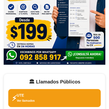
🏛️ Llamados Públicos
UTE
⚡
Ver llamados