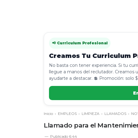
📢 Curriculum Profesional
Creamos Tu Curriculum Pr
No basta con tener experiencia. Si tu cur
llegue a manos del reclutador. Creamos u
ayudarte a destacar. 💲 Promoción: solo $
E
Inicio
›
EMPLEOS
›
LIMPIEZA
›
LLAMADOS
›
NOT
Llamado para el Mantenimien
Publicado
6:44