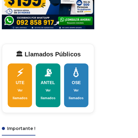
🏛️ Llamados Públicos
⚡
📡
💧
UTE
ANTEL
OSE
Ver
Ver
Ver
llamados
llamados
llamados
Importante !