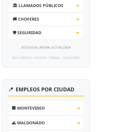
🏛️ LLAMADOS PÚBLICOS
➔
🚚 CHOFERES
➔
🛡️ SEGURIDAD
➔
BÚSQUEDA LABORAL ACTUALIZADA
TAGS: EMPLEO, URUGUAY, TRABAJO, CATEGORÍAS.
📍
EMPLEOS POR CIUDAD
🏢 MONTEVIDEO
➔
🌊 MALDONADO
➔