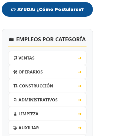
👉 AYUDA: ¿Cómo Postularse?
💼
EMPLEOS POR CATEGORÍA
🛒 VENTAS
➔
🛠️ OPERARIOS
➔
🏗️ CONSTRUCCIÓN
➔
📁 ADMINISTRATIVOS
➔
🧹 LIMPIEZA
➔
🤝 AUXILIAR
➔