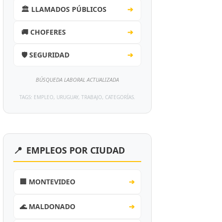
🏛️ LLAMADOS PÚBLICOS
➔
🚚 CHOFERES
➔
🛡️ SEGURIDAD
➔
BÚSQUEDA LABORAL ACTUALIZADA
TAGS: EMPLEO, URUGUAY, TRABAJO, CATEGORÍAS.
📍
EMPLEOS POR CIUDAD
🏢 MONTEVIDEO
➔
🌊 MALDONADO
➔