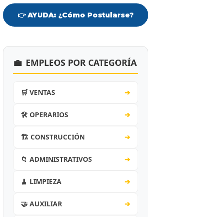
👉 AYUDA: ¿Cómo Postularse?
💼
EMPLEOS POR CATEGORÍA
🛒 VENTAS
➔
🛠️ OPERARIOS
➔
🏗️ CONSTRUCCIÓN
➔
📁 ADMINISTRATIVOS
➔
🧹 LIMPIEZA
➔
🤝 AUXILIAR
➔