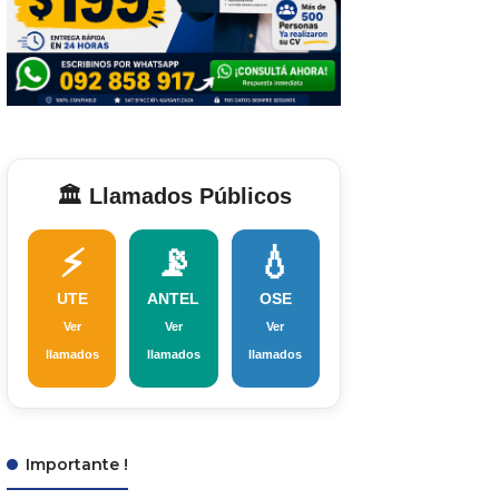
🏛️ Llamados Públicos
⚡
📡
💧
UTE
ANTEL
OSE
Ver
Ver
Ver
llamados
llamados
llamados
Importante !