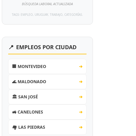
BÚSQUEDA LABORAL ACTUALIZADA
TAGS: EMPLEO, URUGUAY, TRABAJO, CATEGORÍAS.
📍
EMPLEOS POR CIUDAD
🏢 MONTEVIDEO
➔
🌊 MALDONADO
➔
🏛️ SAN JOSÉ
➔
🚜 CANELONES
➔
🏘️ LAS PIEDRAS
➔