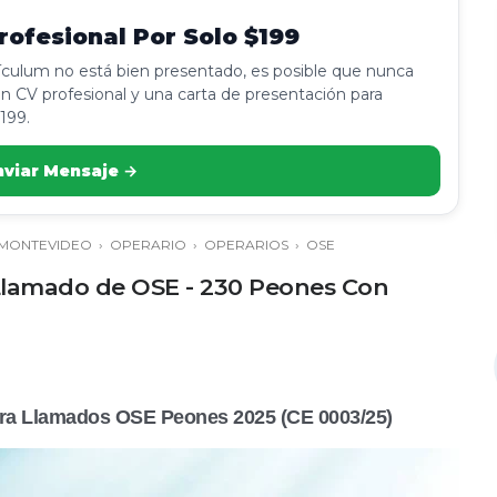
ofesional Por Solo $199
rículum no está bien presentado, es posible que nunca
n CV profesional y una carta de presentación para
199.
nviar Mensaje →
MONTEVIDEO
›
OPERARIO
›
OPERARIOS
›
OSE
l Llamado de OSE - 230 Peones Con
ara
Llamados OSE Peones 2025
(CE 0003/25)