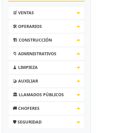
🛒 VENTAS
➔
🛠️ OPERARIOS
➔
🏗️ CONSTRUCCIÓN
➔
📁 ADMINISTRATIVOS
➔
🧹 LIMPIEZA
➔
🤝 AUXILIAR
➔
🏛️ LLAMADOS PÚBLICOS
➔
🚚 CHOFERES
➔
🛡️ SEGURIDAD
➔