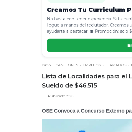
Creamos Tu Curriculum Pr
No basta con tener experiencia. Si tu cur
llegue a manos del reclutador. Creamos u
ayudarte a destacar. 💲 Promoción: solo $
E
Inicio
›
CANELONES
›
EMPLEOS
›
LLAMADOS
›
Lista de Localidades para e
Sueldo de $46.515
Publicado
8:26
OSE Convoca a Concurso Externo p