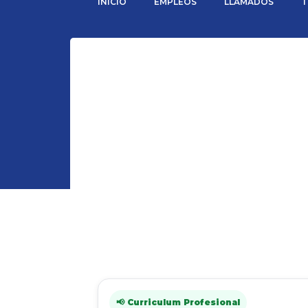
INICIO
EMPLEOS
LLAMADOS
T
📢 Curriculum Profesional