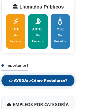
🏛️ Llamados Públicos
⚡
📡
💧
UTE
ANTEL
OSE
Ver
Ver
Ver
llamados
llamados
llamados
Importante !
👉 AYUDA: ¿Cómo Postularse?
💼
EMPLEOS POR CATEGORÍA