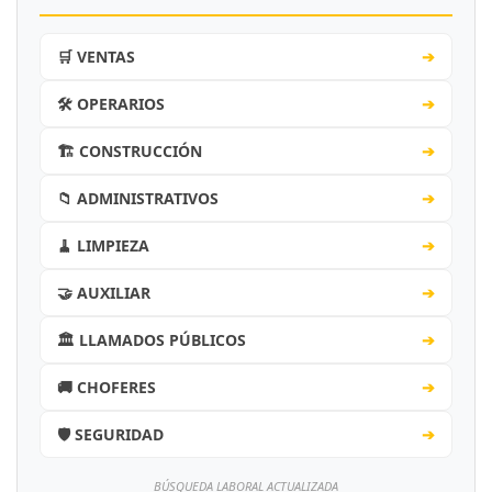
🛒 VENTAS
➔
🛠️ OPERARIOS
➔
🏗️ CONSTRUCCIÓN
➔
📁 ADMINISTRATIVOS
➔
🧹 LIMPIEZA
➔
🤝 AUXILIAR
➔
🏛️ LLAMADOS PÚBLICOS
➔
🚚 CHOFERES
➔
🛡️ SEGURIDAD
➔
BÚSQUEDA LABORAL ACTUALIZADA