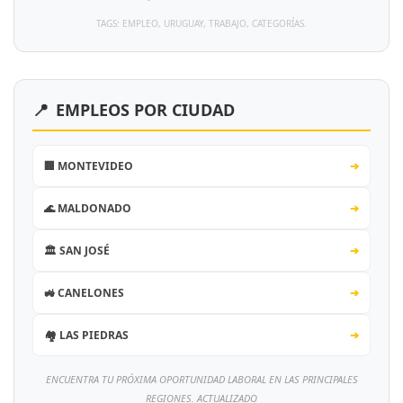
TAGS: EMPLEO, URUGUAY, TRABAJO, CATEGORÍAS.
📍
EMPLEOS POR CIUDAD
🏢 MONTEVIDEO
➔
🌊 MALDONADO
➔
🏛️ SAN JOSÉ
➔
🚜 CANELONES
➔
🏘️ LAS PIEDRAS
➔
ENCUENTRA TU PRÓXIMA OPORTUNIDAD LABORAL EN LAS PRINCIPALES
REGIONES. ACTUALIZADO