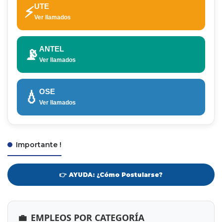
UTE
⚡
Ver llamados
ANTEL
📡
Ver llamados
OSE
💧
Ver llamados
Importante !
👉 AYUDA: ¿Cómo Postularse?
💼
EMPLEOS POR CATEGORÍA