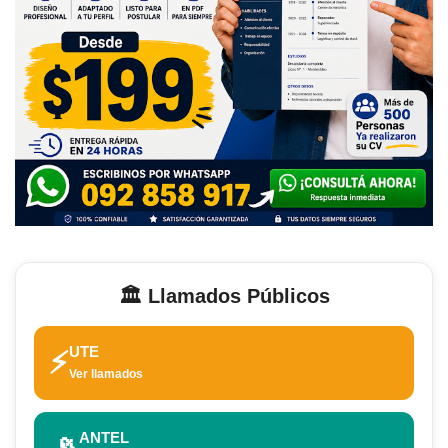
🏛️ Llamados Públicos
UTE
⚡
Ver llamados
ANTEL