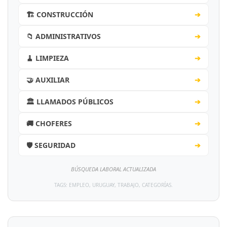
🏗️ CONSTRUCCIÓN
➔
📁 ADMINISTRATIVOS
➔
🧹 LIMPIEZA
➔
🤝 AUXILIAR
➔
🏛️ LLAMADOS PÚBLICOS
➔
🚚 CHOFERES
➔
🛡️ SEGURIDAD
➔
BÚSQUEDA LABORAL ACTUALIZADA
TAGS: EMPLEO, URUGUAY, TRABAJO, CATEGORÍAS.