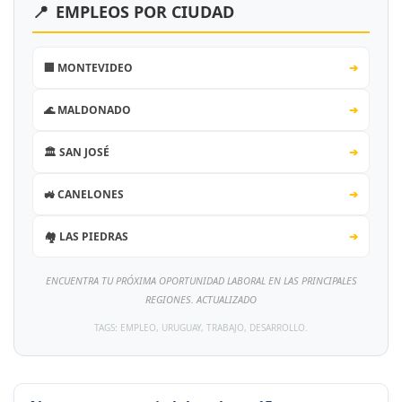
📍
EMPLEOS POR CIUDAD
🏢 MONTEVIDEO
➔
🌊 MALDONADO
➔
🏛️ SAN JOSÉ
➔
🚜 CANELONES
➔
🏘️ LAS PIEDRAS
➔
ENCUENTRA TU PRÓXIMA OPORTUNIDAD LABORAL EN LAS PRINCIPALES
REGIONES. ACTUALIZADO
TAGS: EMPLEO, URUGUAY, TRABAJO, DESARROLLO.