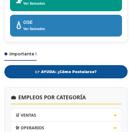
📡
Ver llamados
OSE
💧
Ver llamados
Importante !
👉 AYUDA: ¿Cómo Postularse?
💼
EMPLEOS POR CATEGORÍA
🛒 VENTAS
➔
🛠️ OPERARIOS
➔