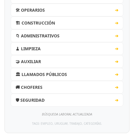
🛠️ OPERARIOS
➔
🏗️ CONSTRUCCIÓN
➔
📁 ADMINISTRATIVOS
➔
🧹 LIMPIEZA
➔
🤝 AUXILIAR
➔
🏛️ LLAMADOS PÚBLICOS
➔
🚚 CHOFERES
➔
🛡️ SEGURIDAD
➔
BÚSQUEDA LABORAL ACTUALIZADA
TAGS: EMPLEO, URUGUAY, TRABAJO, CATEGORÍAS.