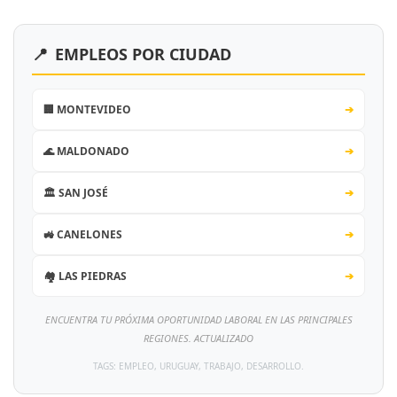
📍
EMPLEOS POR CIUDAD
🏢 MONTEVIDEO
➔
🌊 MALDONADO
➔
🏛️ SAN JOSÉ
➔
🚜 CANELONES
➔
🏘️ LAS PIEDRAS
➔
ENCUENTRA TU PRÓXIMA OPORTUNIDAD LABORAL EN LAS PRINCIPALES
REGIONES. ACTUALIZADO
TAGS: EMPLEO, URUGUAY, TRABAJO, DESARROLLO.