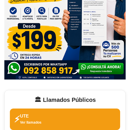
🏛️ Llamados Públicos
UTE
⚡
Ver llamados