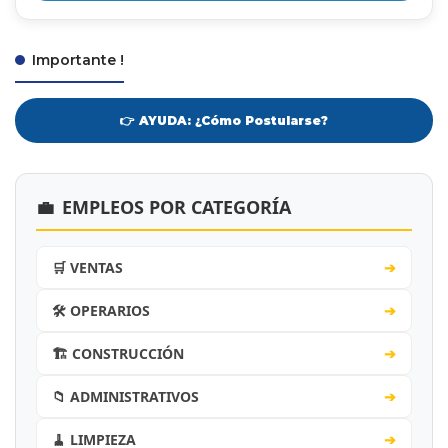
Importante !
👉 AYUDA: ¿Cómo Postularse?
💼
EMPLEOS POR CATEGORÍA
🛒 VENTAS
➔
🛠️ OPERARIOS
➔
🏗️ CONSTRUCCIÓN
➔
📁 ADMINISTRATIVOS
➔
🧹 LIMPIEZA
➔