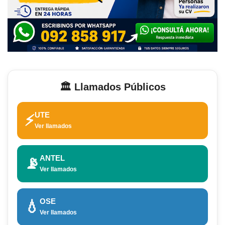
🏛️ Llamados Públicos
UTE
⚡
Ver llamados
ANTEL
📡
Ver llamados
OSE
💧
Ver llamados