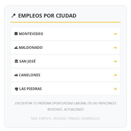
📍
EMPLEOS POR CIUDAD
🏢 MONTEVIDEO
➔
🌊 MALDONADO
➔
🏛️ SAN JOSÉ
➔
🚜 CANELONES
➔
🏘️ LAS PIEDRAS
➔
ENCUENTRA TU PRÓXIMA OPORTUNIDAD LABORAL EN LAS PRINCIPALES
REGIONES. ACTUALIZADO
TAGS: EMPLEO, URUGUAY, TRABAJO, DESARROLLO.