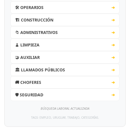
🛠️ OPERARIOS
➔
🏗️ CONSTRUCCIÓN
➔
📁 ADMINISTRATIVOS
➔
🧹 LIMPIEZA
➔
🤝 AUXILIAR
➔
🏛️ LLAMADOS PÚBLICOS
➔
🚚 CHOFERES
➔
🛡️ SEGURIDAD
➔
BÚSQUEDA LABORAL ACTUALIZADA
TAGS: EMPLEO, URUGUAY, TRABAJO, CATEGORÍAS.