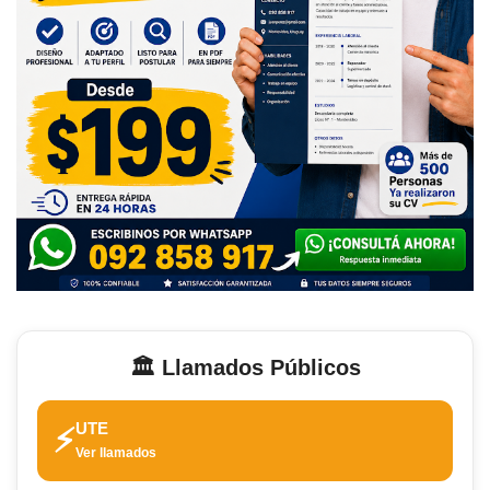
🏛️ Llamados Públicos
UTE
⚡
Ver llamados