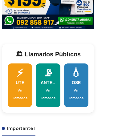
🏛️ Llamados Públicos
⚡
📡
💧
UTE
ANTEL
OSE
Ver
Ver
Ver
llamados
llamados
llamados
Importante !