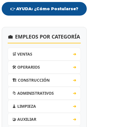
👉 AYUDA: ¿Cómo Postularse?
💼
EMPLEOS POR CATEGORÍA
🛒 VENTAS
➔
🛠️ OPERARIOS
➔
🏗️ CONSTRUCCIÓN
➔
📁 ADMINISTRATIVOS
➔
🧹 LIMPIEZA
➔
🤝 AUXILIAR
➔