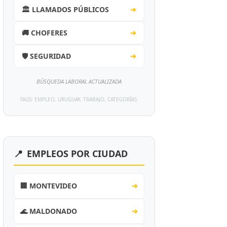
🏛️ LLAMADOS PÚBLICOS
➔
🚚 CHOFERES
➔
🛡️ SEGURIDAD
➔
BÚSQUEDA LABORAL ACTUALIZADA
TAGS: EMPLEO, URUGUAY, TRABAJO, CATEGORÍAS.
📍
EMPLEOS POR CIUDAD
🏢 MONTEVIDEO
➔
🌊 MALDONADO
➔