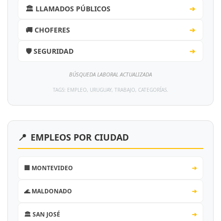
🏛️ LLAMADOS PÚBLICOS
➔
🚚 CHOFERES
➔
🛡️ SEGURIDAD
➔
BÚSQUEDA LABORAL ACTUALIZADA
TAGS: EMPLEO, URUGUAY, TRABAJO, CATEGORÍAS.
📍
EMPLEOS POR CIUDAD
🏢 MONTEVIDEO
➔
🌊 MALDONADO
➔
🏛️ SAN JOSÉ
➔