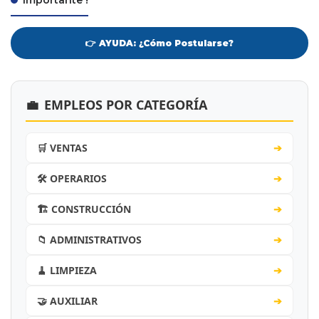
Importante !
👉 AYUDA: ¿Cómo Postularse?
💼
EMPLEOS POR CATEGORÍA
🛒 VENTAS
➔
🛠️ OPERARIOS
➔
🏗️ CONSTRUCCIÓN
➔
📁 ADMINISTRATIVOS
➔
🧹 LIMPIEZA
➔
🤝 AUXILIAR
➔