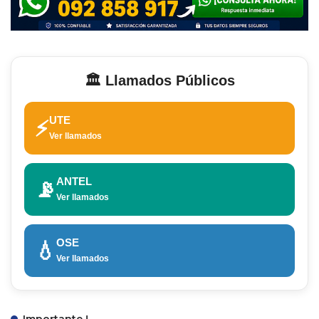
🏛️ Llamados Públicos
UTE
⚡
Ver llamados
ANTEL
📡
Ver llamados
OSE
💧
Ver llamados