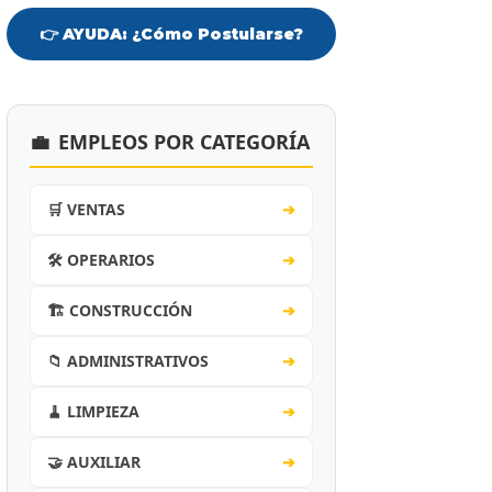
👉 AYUDA: ¿Cómo Postularse?
💼
EMPLEOS POR CATEGORÍA
🛒 VENTAS
➔
🛠️ OPERARIOS
➔
🏗️ CONSTRUCCIÓN
➔
📁 ADMINISTRATIVOS
➔
🧹 LIMPIEZA
➔
🤝 AUXILIAR
➔