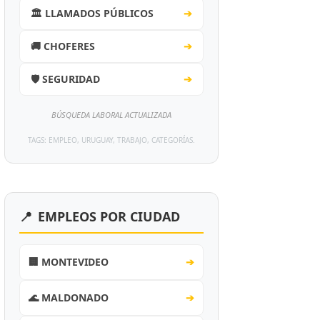
🏛️ LLAMADOS PÚBLICOS
➔
🚚 CHOFERES
➔
🛡️ SEGURIDAD
➔
BÚSQUEDA LABORAL ACTUALIZADA
TAGS: EMPLEO, URUGUAY, TRABAJO, CATEGORÍAS.
📍
EMPLEOS POR CIUDAD
🏢 MONTEVIDEO
➔
🌊 MALDONADO
➔