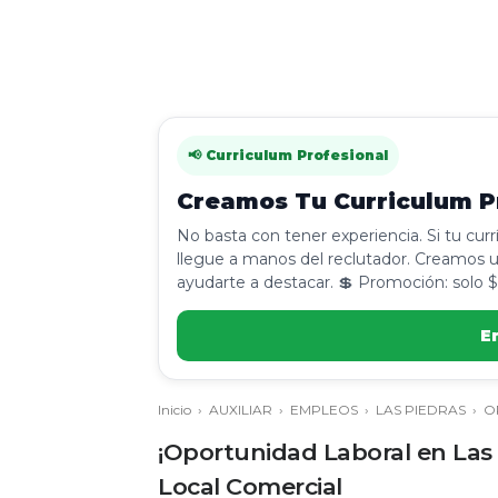
📢 Curriculum Profesional
Creamos Tu Curriculum Pr
No basta con tener experiencia. Si tu cur
llegue a manos del reclutador. Creamos u
ayudarte a destacar. 💲 Promoción: solo $
E
Inicio
›
AUXILIAR
›
EMPLEOS
›
LAS PIEDRAS
›
O
¡Oportunidad Laboral en Las
Local Comercial