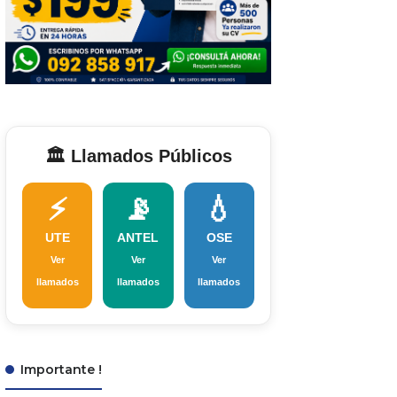
🏛️ Llamados Públicos
⚡
📡
💧
UTE
ANTEL
OSE
Ver
Ver
Ver
llamados
llamados
llamados
Importante !