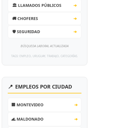
🏛️ LLAMADOS PÚBLICOS
➔
🚚 CHOFERES
➔
🛡️ SEGURIDAD
➔
BÚSQUEDA LABORAL ACTUALIZADA
TAGS: EMPLEO, URUGUAY, TRABAJO, CATEGORÍAS.
📍
EMPLEOS POR CIUDAD
🏢 MONTEVIDEO
➔
🌊 MALDONADO
➔