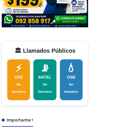
🏛️ Llamados Públicos
⚡
📡
💧
UTE
ANTEL
OSE
Ver
Ver
Ver
llamados
llamados
llamados
Importante !