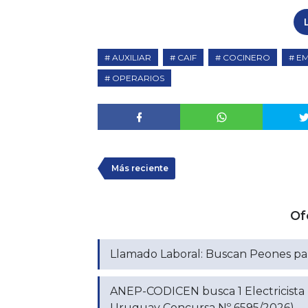
AUXILIAR
CAIF
COCINERO
E
OPERARIOS
Más reciente
Of
Llamado Laboral: Buscan Peones par
ANEP-CODICEN busca 1 Electricista
Uruguay Concursa Nº 6595/2026)