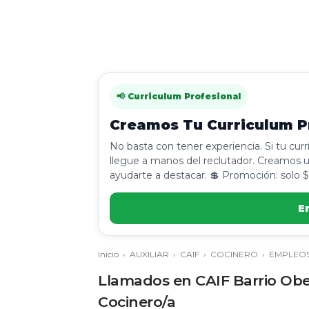
📢 Curriculum Profesional
Creamos Tu Curriculum Pr
No basta con tener experiencia. Si tu cur
llegue a manos del reclutador. Creamos u
ayudarte a destacar. 💲 Promoción: solo $
E
Inicio
›
AUXILIAR
›
CAIF
›
COCINERO
›
EMPLEO
Llamados en CAIF Barrio Obeli
Cocinero/a