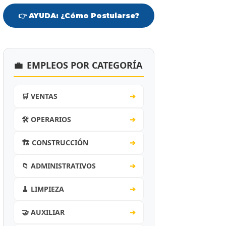
👉 AYUDA: ¿Cómo Postularse?
💼
EMPLEOS POR CATEGORÍA
🛒 VENTAS
➔
🛠️ OPERARIOS
➔
🏗️ CONSTRUCCIÓN
➔
📁 ADMINISTRATIVOS
➔
🧹 LIMPIEZA
➔
🤝 AUXILIAR
➔