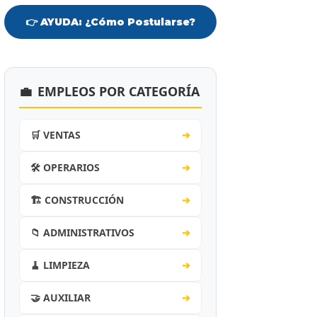
👉 AYUDA: ¿Cómo Postularse?
💼
EMPLEOS POR CATEGORÍA
🛒 VENTAS
➔
🛠️ OPERARIOS
➔
🏗️ CONSTRUCCIÓN
➔
📁 ADMINISTRATIVOS
➔
🧹 LIMPIEZA
➔
🤝 AUXILIAR
➔