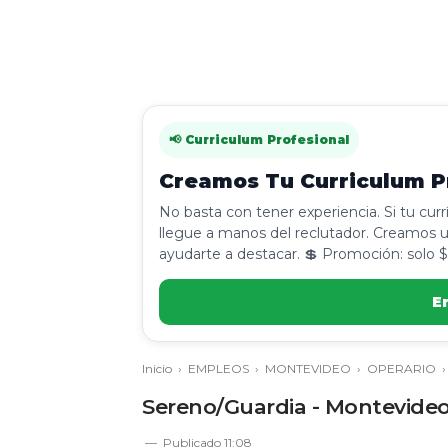
📢 Curriculum Profesional
Creamos Tu Curriculum Pr
No basta con tener experiencia. Si tu cur
llegue a manos del reclutador. Creamos u
ayudarte a destacar. 💲 Promoción: solo $
E
Inicio
›
EMPLEOS
›
MONTEVIDEO
›
OPERARIO
Sereno/Guardia - Montevide
Publicado
11:08