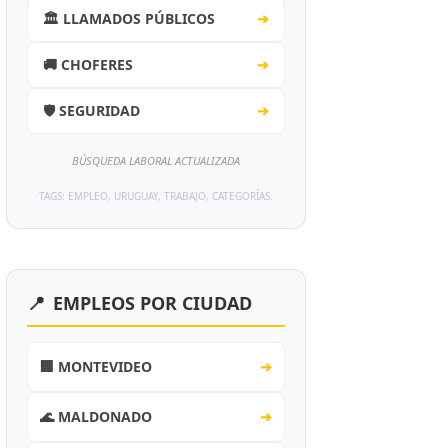
🏛️ LLAMADOS PÚBLICOS
➔
🚚 CHOFERES
➔
🛡️ SEGURIDAD
➔
BÚSQUEDA LABORAL ACTUALIZADA
TAGS: EMPLEO, URUGUAY, TRABAJO, CATEGORÍAS.
📍
EMPLEOS POR CIUDAD
🏢 MONTEVIDEO
➔
🌊 MALDONADO
➔