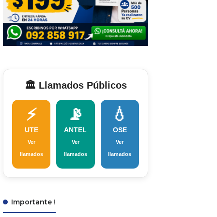
🏛️ Llamados Públicos
⚡
📡
💧
UTE
ANTEL
OSE
Ver
Ver
Ver
llamados
llamados
llamados
Importante !