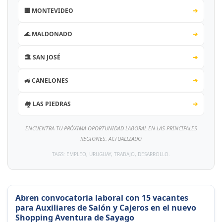
🏢 MONTEVIDEO
➔
🌊 MALDONADO
➔
🏛️ SAN JOSÉ
➔
🚜 CANELONES
➔
🏘️ LAS PIEDRAS
➔
ENCUENTRA TU PRÓXIMA OPORTUNIDAD LABORAL EN LAS PRINCIPALES
REGIONES. ACTUALIZADO
TAGS: EMPLEO, URUGUAY, TRABAJO, DESARROLLO.
Abren convocatoria laboral con 15 vacantes
para Auxiliares de Salón y Cajeros en el nuevo
Shopping Aventura de Sayago