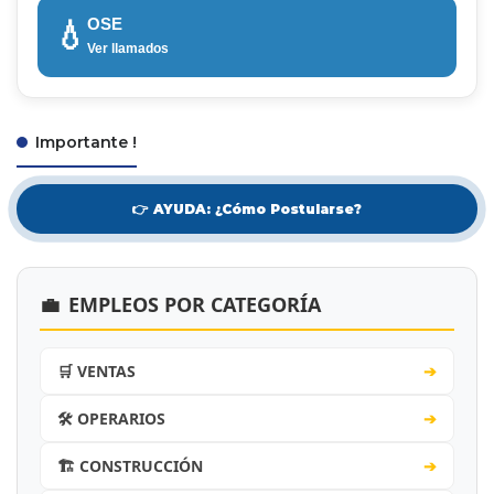
OSE
💧
Ver llamados
Importante !
👉 AYUDA: ¿Cómo Postularse?
💼
EMPLEOS POR CATEGORÍA
🛒 VENTAS
➔
🛠️ OPERARIOS
➔
🏗️ CONSTRUCCIÓN
➔