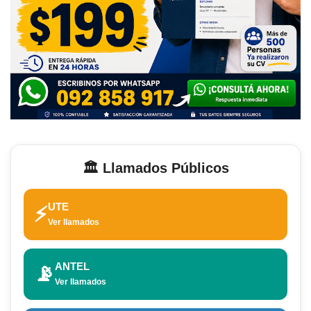
🏛️ Llamados Públicos
UTE
⚡
Ver llamados
ANTEL
📡
Ver llamados