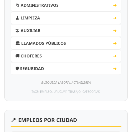
📁 ADMINISTRATIVOS
➔
🧹 LIMPIEZA
➔
🤝 AUXILIAR
➔
🏛️ LLAMADOS PÚBLICOS
➔
🚚 CHOFERES
➔
🛡️ SEGURIDAD
➔
BÚSQUEDA LABORAL ACTUALIZADA
TAGS: EMPLEO, URUGUAY, TRABAJO, CATEGORÍAS.
📍
EMPLEOS POR CIUDAD