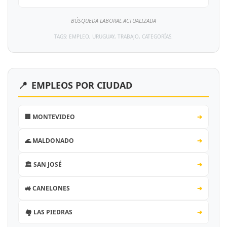
BÚSQUEDA LABORAL ACTUALIZADA
TAGS: EMPLEO, URUGUAY, TRABAJO, CATEGORÍAS.
📍
EMPLEOS POR CIUDAD
🏢 MONTEVIDEO
➔
🌊 MALDONADO
➔
🏛️ SAN JOSÉ
➔
🚜 CANELONES
➔
🏘️ LAS PIEDRAS
➔