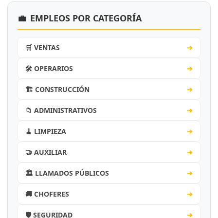
💼
EMPLEOS POR CATEGORÍA
🛒 VENTAS
➔
🛠️ OPERARIOS
➔
🏗️ CONSTRUCCIÓN
➔
📁 ADMINISTRATIVOS
➔
🧹 LIMPIEZA
➔
🤝 AUXILIAR
➔
🏛️ LLAMADOS PÚBLICOS
➔
🚚 CHOFERES
➔
🛡️ SEGURIDAD
➔