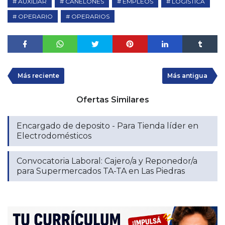
AUXILIAR
CANELONES
EMPLEOS
LOGISTICA
OPERARIO
OPERARIOS
Más reciente
Más antigua
Ofertas Similares
Encargado de deposito - Para Tienda líder en
Electrodomésticos
Convocatoria Laboral: Cajero/a y Reponedor/a
para Supermercados TA-TA en Las Piedras