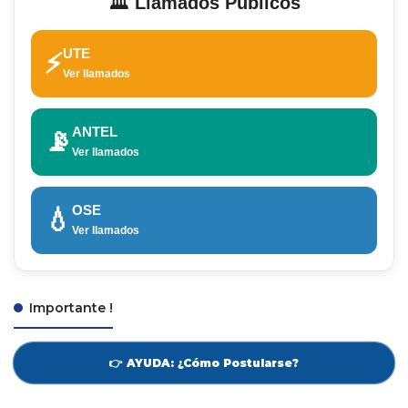
🏛️ Llamados Públicos
UTE
⚡
Ver llamados
ANTEL
📡
Ver llamados
OSE
💧
Ver llamados
Importante !
👉 AYUDA: ¿Cómo Postularse?