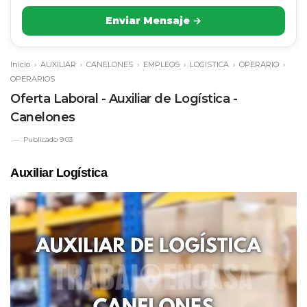
Enviar Mensaje →
Inicio
›
AUXILIAR
›
CANELONES
›
EMPLEOS
›
LOGISTICA
›
OPERARIO
›
OPERARIOS
Oferta Laboral - Auxiliar de Logística -
Canelones
Publicado
9:03
Auxiliar Logística