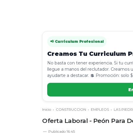
📢 Curriculum Profesional
Creamos Tu Curriculum Pr
No basta con tener experiencia. Si tu cur
llegue a manos del reclutador. Creamos u
ayudarte a destacar. 💲 Promoción: solo $
E
Inicio
›
CONSTRUCCION
›
EMPLEOS
›
LAS PIED
Oferta Laboral - Peón Para De
Publicado
16:45