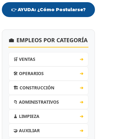
👉 AYUDA: ¿Cómo Postularse?
💼
EMPLEOS POR CATEGORÍA
🛒 VENTAS
➔
🛠️ OPERARIOS
➔
🏗️ CONSTRUCCIÓN
➔
📁 ADMINISTRATIVOS
➔
🧹 LIMPIEZA
➔
🤝 AUXILIAR
➔