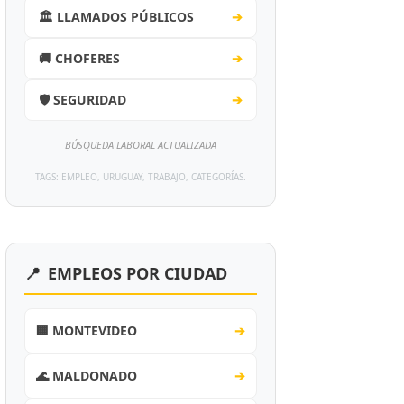
🏛️ LLAMADOS PÚBLICOS
➔
🚚 CHOFERES
➔
🛡️ SEGURIDAD
➔
BÚSQUEDA LABORAL ACTUALIZADA
TAGS: EMPLEO, URUGUAY, TRABAJO, CATEGORÍAS.
📍
EMPLEOS POR CIUDAD
🏢 MONTEVIDEO
➔
🌊 MALDONADO
➔