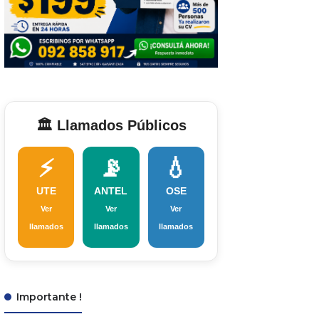
🏛️ Llamados Públicos
⚡
📡
💧
UTE
ANTEL
OSE
Ver
Ver
Ver
llamados
llamados
llamados
Importante !