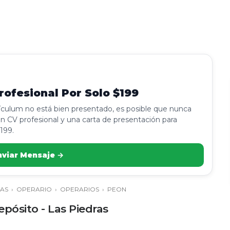
ofesional Por Solo $199
rículum no está bien presentado, es posible que nunca
n CV profesional y una carta de presentación para
199.
nviar Mensaje →
RAS
›
OPERARIO
›
OPERARIOS
›
PEON
pósito - Las Piedras