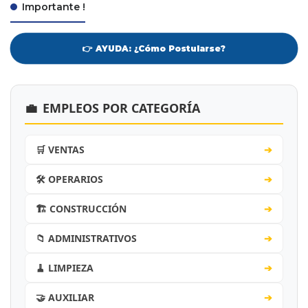
Importante !
👉 AYUDA: ¿Cómo Postularse?
💼
EMPLEOS POR CATEGORÍA
🛒 VENTAS
➔
🛠️ OPERARIOS
➔
🏗️ CONSTRUCCIÓN
➔
📁 ADMINISTRATIVOS
➔
🧹 LIMPIEZA
➔
🤝 AUXILIAR
➔