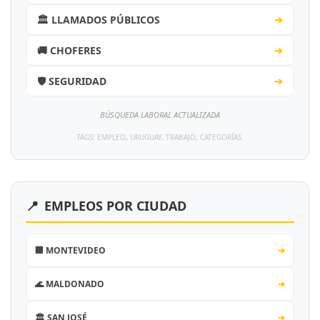
🏛️ LLAMADOS PÚBLICOS
➔
🚚 CHOFERES
➔
🛡️ SEGURIDAD
➔
BÚSQUEDA LABORAL ACTUALIZADA
TAGS: EMPLEO, URUGUAY, TRABAJO, CATEGORÍAS.
📍
EMPLEOS POR CIUDAD
🏢 MONTEVIDEO
➔
🌊 MALDONADO
➔
🏛️ SAN JOSÉ
➔