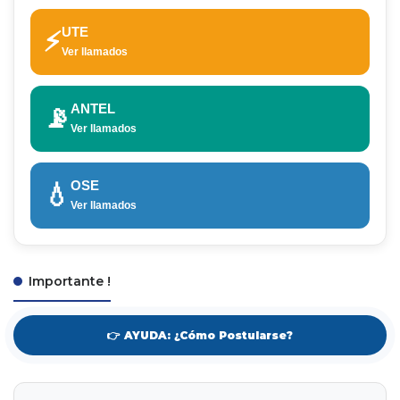
UTE
⚡
Ver llamados
ANTEL
📡
Ver llamados
OSE
💧
Ver llamados
Importante !
👉 AYUDA: ¿Cómo Postularse?