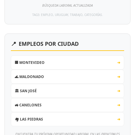
BÚSQUEDA LABORAL ACTUALIZADA
TAGS: EMPLEO, URUGUAY, TRABAJO, CATEGORÍAS.
📍
EMPLEOS POR CIUDAD
🏢 MONTEVIDEO
➔
🌊 MALDONADO
➔
🏛️ SAN JOSÉ
➔
🚜 CANELONES
➔
🏘️ LAS PIEDRAS
➔
ENCUENTRA TU PRÓXIMA OPORTUNIDAD LABORAL EN LAS PRINCIPALES