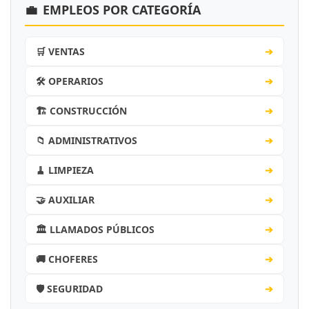
💼
EMPLEOS POR CATEGORÍA
🛒 VENTAS
➔
🛠️ OPERARIOS
➔
🏗️ CONSTRUCCIÓN
➔
📁 ADMINISTRATIVOS
➔
🧹 LIMPIEZA
➔
🤝 AUXILIAR
➔
🏛️ LLAMADOS PÚBLICOS
➔
🚚 CHOFERES
➔
🛡️ SEGURIDAD
➔