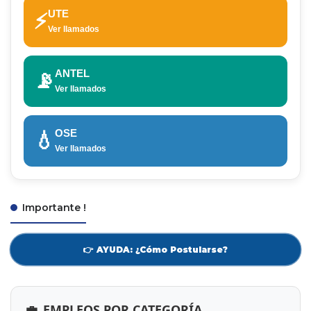
UTE
⚡
Ver llamados
ANTEL
📡
Ver llamados
OSE
💧
Ver llamados
Importante !
👉 AYUDA: ¿Cómo Postularse?
💼
EMPLEOS POR CATEGORÍA