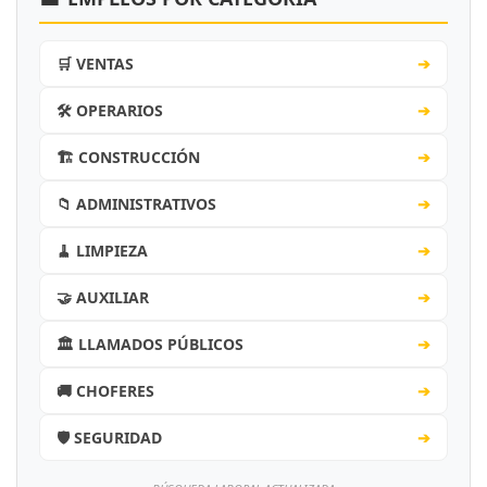
🛒 VENTAS
➔
🛠️ OPERARIOS
➔
🏗️ CONSTRUCCIÓN
➔
📁 ADMINISTRATIVOS
➔
🧹 LIMPIEZA
➔
🤝 AUXILIAR
➔
🏛️ LLAMADOS PÚBLICOS
➔
🚚 CHOFERES
➔
🛡️ SEGURIDAD
➔