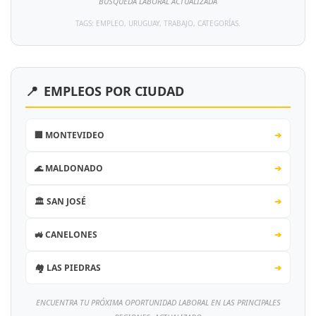
BÚSQUEDA LABORAL ACTUALIZADA
TAGS: EMPLEO, URUGUAY, TRABAJO, CATEGORÍAS.
📍
EMPLEOS POR CIUDAD
🏢 MONTEVIDEO
➔
🌊 MALDONADO
➔
🏛️ SAN JOSÉ
➔
🚜 CANELONES
➔
🏘️ LAS PIEDRAS
➔
ENCUENTRA TU PRÓXIMA OPORTUNIDAD LABORAL EN LAS PRINCIPALES