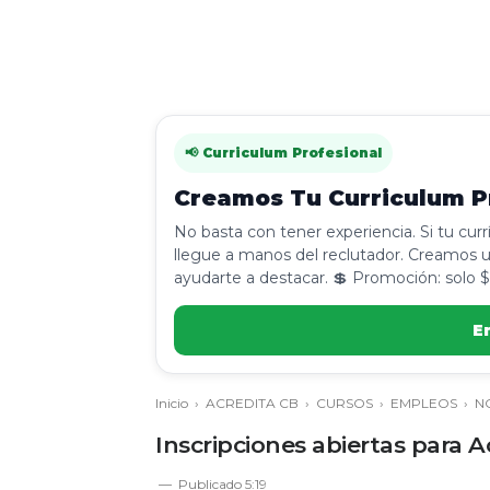
📢 Curriculum Profesional
Creamos Tu Curriculum Pr
No basta con tener experiencia. Si tu cur
llegue a manos del reclutador. Creamos u
ayudarte a destacar. 💲 Promoción: solo $
E
Inicio
›
ACREDITA CB
›
CURSOS
›
EMPLEOS
›
N
Inscripciones abiertas para 
Publicado
5:19