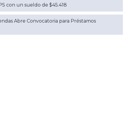
BPS con un sueldo de $45.418
iendas Abre Convocatoria para Préstamos