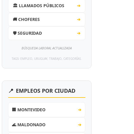
🏛️ LLAMADOS PÚBLICOS
➔
🚚 CHOFERES
➔
🛡️ SEGURIDAD
➔
BÚSQUEDA LABORAL ACTUALIZADA
TAGS: EMPLEO, URUGUAY, TRABAJO, CATEGORÍAS.
📍
EMPLEOS POR CIUDAD
🏢 MONTEVIDEO
➔
🌊 MALDONADO
➔