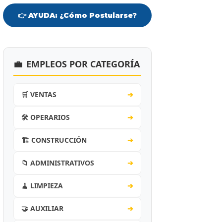
👉 AYUDA: ¿Cómo Postularse?
💼
EMPLEOS POR CATEGORÍA
🛒 VENTAS
➔
🛠️ OPERARIOS
➔
🏗️ CONSTRUCCIÓN
➔
📁 ADMINISTRATIVOS
➔
🧹 LIMPIEZA
➔
🤝 AUXILIAR
➔