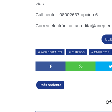
vías:
Call center: 08002637 opción 6
Correo electrónico: acredita@anep.ed
LL
ACREDITA CB
CURSOS
EMPLEOS
Más reciente
Of