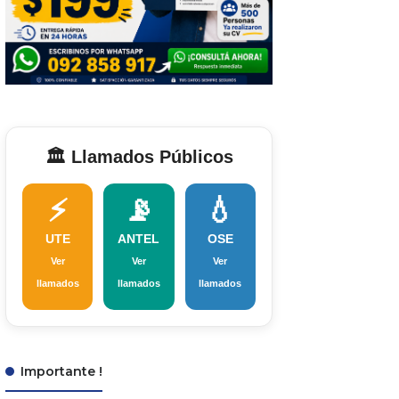
🏛️ Llamados Públicos
⚡
📡
💧
UTE
ANTEL
OSE
Ver
Ver
Ver
llamados
llamados
llamados
Importante !