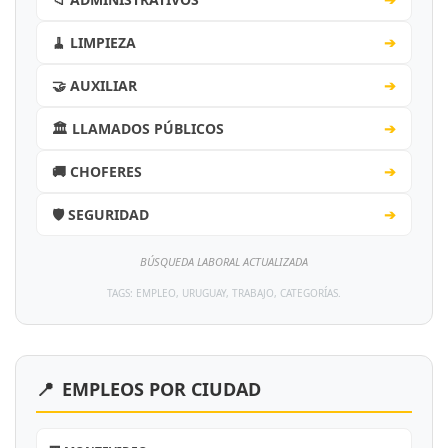
🧹 LIMPIEZA
➔
🤝 AUXILIAR
➔
🏛️ LLAMADOS PÚBLICOS
➔
🚚 CHOFERES
➔
🛡️ SEGURIDAD
➔
BÚSQUEDA LABORAL ACTUALIZADA
TAGS: EMPLEO, URUGUAY, TRABAJO, CATEGORÍAS.
📍
EMPLEOS POR CIUDAD