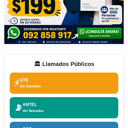
🏛️ Llamados Públicos
UTE
⚡
Ver llamados
ANTEL
📡
Ver llamados