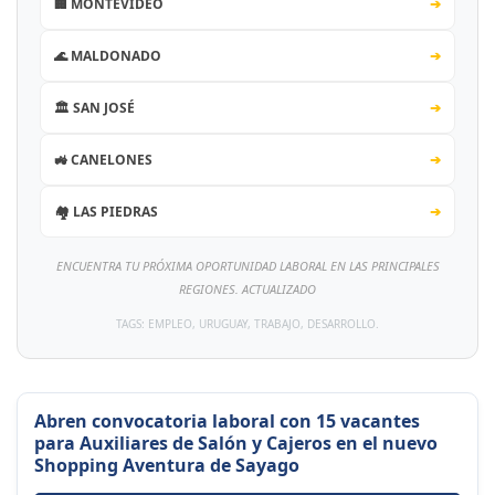
🏢 MONTEVIDEO
➔
🌊 MALDONADO
➔
🏛️ SAN JOSÉ
➔
🚜 CANELONES
➔
🏘️ LAS PIEDRAS
➔
ENCUENTRA TU PRÓXIMA OPORTUNIDAD LABORAL EN LAS PRINCIPALES
REGIONES. ACTUALIZADO
TAGS: EMPLEO, URUGUAY, TRABAJO, DESARROLLO.
Abren convocatoria laboral con 15 vacantes
para Auxiliares de Salón y Cajeros en el nuevo
Shopping Aventura de Sayago