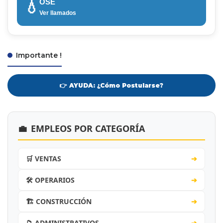
OSE
💧
Ver llamados
Importante !
👉 AYUDA: ¿Cómo Postularse?
💼
EMPLEOS POR CATEGORÍA
🛒 VENTAS
➔
🛠️ OPERARIOS
➔
🏗️ CONSTRUCCIÓN
➔
📁 ADMINISTRATIVOS
➔