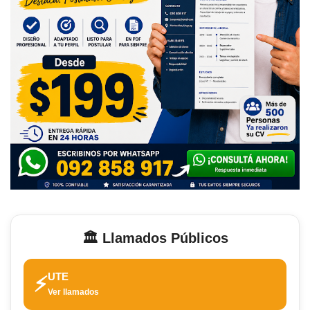
🏛️ Llamados Públicos
UTE
⚡
Ver llamados