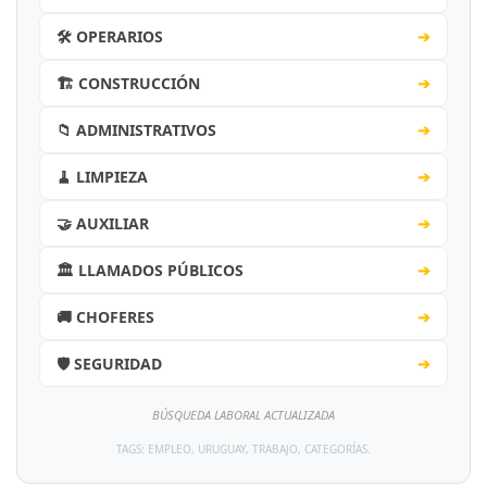
🛠️ OPERARIOS
➔
🏗️ CONSTRUCCIÓN
➔
📁 ADMINISTRATIVOS
➔
🧹 LIMPIEZA
➔
🤝 AUXILIAR
➔
🏛️ LLAMADOS PÚBLICOS
➔
🚚 CHOFERES
➔
🛡️ SEGURIDAD
➔
BÚSQUEDA LABORAL ACTUALIZADA
TAGS: EMPLEO, URUGUAY, TRABAJO, CATEGORÍAS.