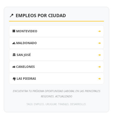
📍
EMPLEOS POR CIUDAD
🏢 MONTEVIDEO
➔
🌊 MALDONADO
➔
🏛️ SAN JOSÉ
➔
🚜 CANELONES
➔
🏘️ LAS PIEDRAS
➔
ENCUENTRA TU PRÓXIMA OPORTUNIDAD LABORAL EN LAS PRINCIPALES
REGIONES. ACTUALIZADO
TAGS: EMPLEO, URUGUAY, TRABAJO, DESARROLLO.