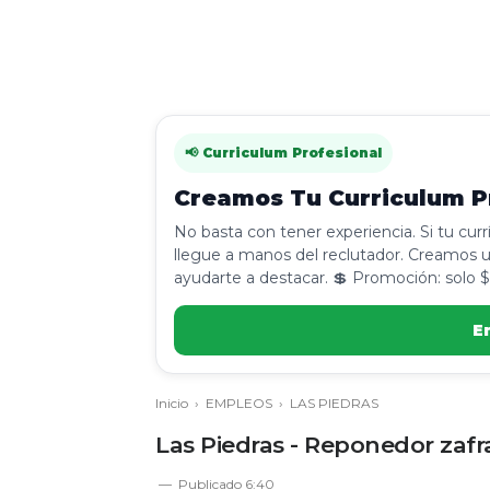
📢 Curriculum Profesional
Creamos Tu Curriculum Pr
No basta con tener experiencia. Si tu cur
llegue a manos del reclutador. Creamos u
ayudarte a destacar. 💲 Promoción: solo $
E
Inicio
›
EMPLEOS
›
LAS PIEDRAS
Las Piedras - Reponedor zaf
Publicado
6:40