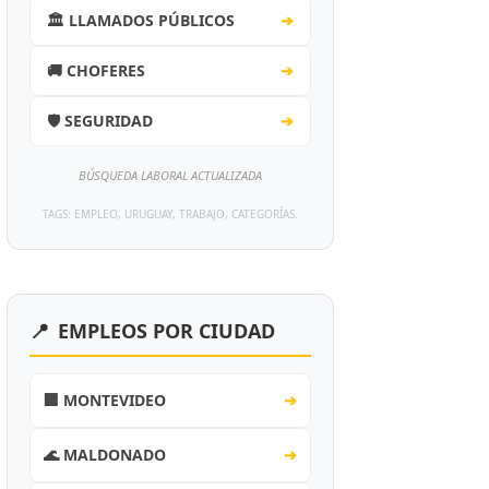
🏛️ LLAMADOS PÚBLICOS
➔
🚚 CHOFERES
➔
🛡️ SEGURIDAD
➔
BÚSQUEDA LABORAL ACTUALIZADA
TAGS: EMPLEO, URUGUAY, TRABAJO, CATEGORÍAS.
📍
EMPLEOS POR CIUDAD
🏢 MONTEVIDEO
➔
🌊 MALDONADO
➔