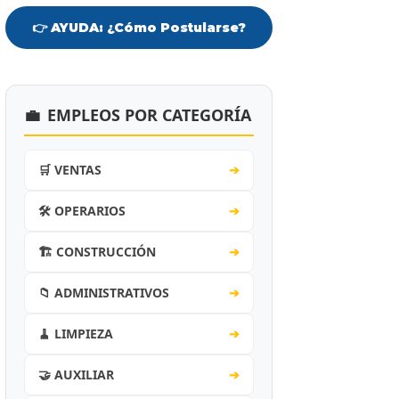
👉 AYUDA: ¿Cómo Postularse?
💼
EMPLEOS POR CATEGORÍA
🛒 VENTAS
➔
🛠️ OPERARIOS
➔
🏗️ CONSTRUCCIÓN
➔
📁 ADMINISTRATIVOS
➔
🧹 LIMPIEZA
➔
🤝 AUXILIAR
➔