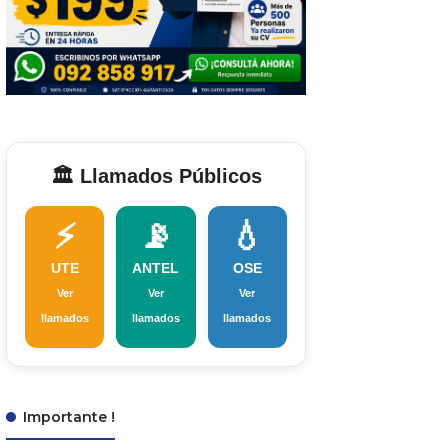
🏛️ Llamados Públicos
⚡
📡
💧
UTE
ANTEL
OSE
Ver
Ver
Ver
llamados
llamados
llamados
Importante !