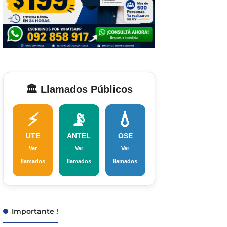
🏛️ Llamados Públicos
⚡
📡
💧
UTE
ANTEL
OSE
Ver
Ver
Ver
llamados
llamados
llamados
Importante !