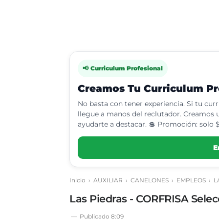
📢 Curriculum Profesional
Creamos Tu Curriculum Pro
No basta con tener experiencia. Si tu cur
llegue a manos del reclutador. Creamos u
ayudarte a destacar. 💲 Promoción: solo $
E
Inicio
›
AUXILIAR
›
CANELONES
›
EMPLEOS
›
L
Las Piedras - CORFRISA Selec
Publicado
8:09