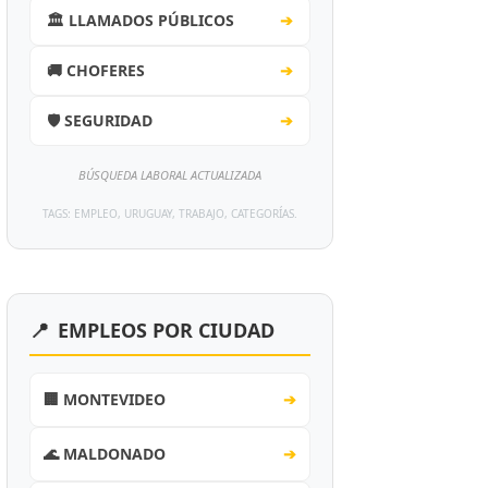
🏛️ LLAMADOS PÚBLICOS
➔
🚚 CHOFERES
➔
🛡️ SEGURIDAD
➔
BÚSQUEDA LABORAL ACTUALIZADA
TAGS: EMPLEO, URUGUAY, TRABAJO, CATEGORÍAS.
📍
EMPLEOS POR CIUDAD
🏢 MONTEVIDEO
➔
🌊 MALDONADO
➔