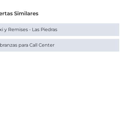
ertas Similares
xi y Remises - Las Piedras
branzas para Call Center