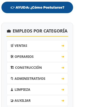
👉 AYUDA: ¿Cómo Postularse?
💼
EMPLEOS POR CATEGORÍA
🛒 VENTAS
➔
🛠️ OPERARIOS
➔
🏗️ CONSTRUCCIÓN
➔
📁 ADMINISTRATIVOS
➔
🧹 LIMPIEZA
➔
🤝 AUXILIAR
➔