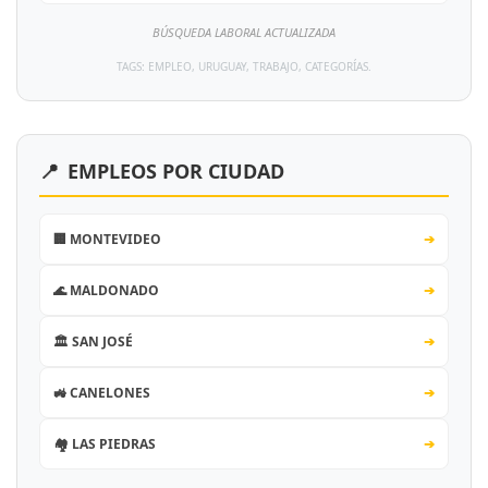
BÚSQUEDA LABORAL ACTUALIZADA
TAGS: EMPLEO, URUGUAY, TRABAJO, CATEGORÍAS.
📍
EMPLEOS POR CIUDAD
🏢 MONTEVIDEO
➔
🌊 MALDONADO
➔
🏛️ SAN JOSÉ
➔
🚜 CANELONES
➔
🏘️ LAS PIEDRAS
➔