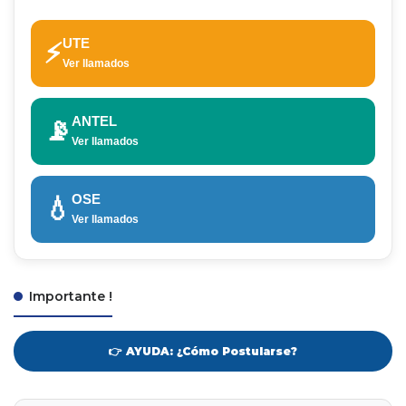
UTE
⚡
Ver llamados
ANTEL
📡
Ver llamados
OSE
💧
Ver llamados
Importante !
👉 AYUDA: ¿Cómo Postularse?