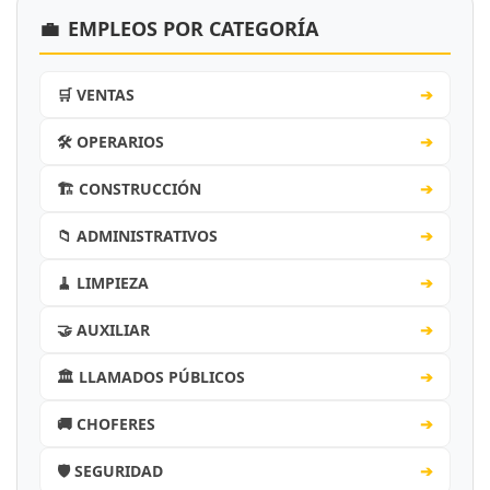
💼
EMPLEOS POR CATEGORÍA
🛒 VENTAS
➔
🛠️ OPERARIOS
➔
🏗️ CONSTRUCCIÓN
➔
📁 ADMINISTRATIVOS
➔
🧹 LIMPIEZA
➔
🤝 AUXILIAR
➔
🏛️ LLAMADOS PÚBLICOS
➔
🚚 CHOFERES
➔
🛡️ SEGURIDAD
➔