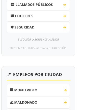
🏛️ LLAMADOS PÚBLICOS
➔
🚚 CHOFERES
➔
🛡️ SEGURIDAD
➔
BÚSQUEDA LABORAL ACTUALIZADA
TAGS: EMPLEO, URUGUAY, TRABAJO, CATEGORÍAS.
📍
EMPLEOS POR CIUDAD
🏢 MONTEVIDEO
➔
🌊 MALDONADO
➔