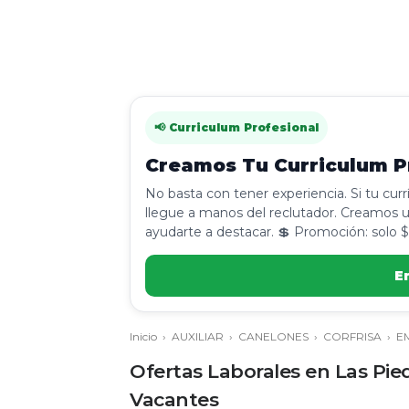
📢 Curriculum Profesional
Creamos Tu Curriculum Pr
No basta con tener experiencia. Si tu cur
llegue a manos del reclutador. Creamos u
ayudarte a destacar. 💲 Promoción: solo $
E
Inicio
›
AUXILIAR
›
CANELONES
›
CORFRISA
›
E
Ofertas Laborales en Las Pied
Vacantes