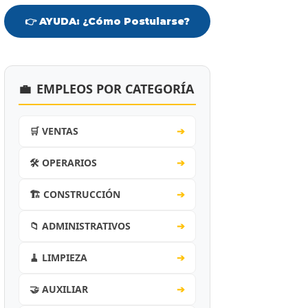
👉 AYUDA: ¿Cómo Postularse?
💼
EMPLEOS POR CATEGORÍA
🛒 VENTAS
➔
🛠️ OPERARIOS
➔
🏗️ CONSTRUCCIÓN
➔
📁 ADMINISTRATIVOS
➔
🧹 LIMPIEZA
➔
🤝 AUXILIAR
➔