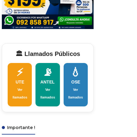
🏛️ Llamados Públicos
⚡
📡
💧
UTE
ANTEL
OSE
Ver
Ver
Ver
llamados
llamados
llamados
Importante !