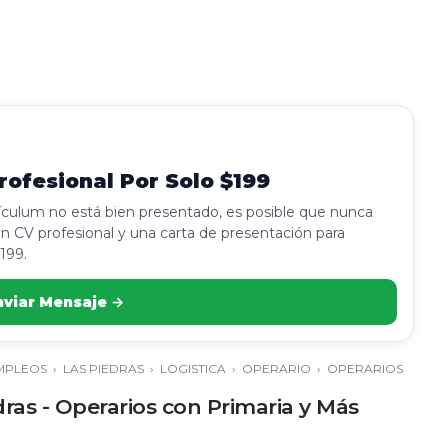
ofesional Por Solo $199
rículum no está bien presentado, es posible que nunca
n CV profesional y una carta de presentación para
199.
nviar Mensaje →
MPLEOS
›
LAS PIEDRAS
›
LOGISTICA
›
OPERARIO
›
OPERARIOS
ras - Operarios con Primaria y Más