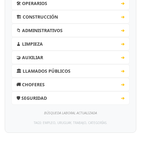
🛠️ OPERARIOS
➔
🏗️ CONSTRUCCIÓN
➔
📁 ADMINISTRATIVOS
➔
🧹 LIMPIEZA
➔
🤝 AUXILIAR
➔
🏛️ LLAMADOS PÚBLICOS
➔
🚚 CHOFERES
➔
🛡️ SEGURIDAD
➔
BÚSQUEDA LABORAL ACTUALIZADA
TAGS: EMPLEO, URUGUAY, TRABAJO, CATEGORÍAS.