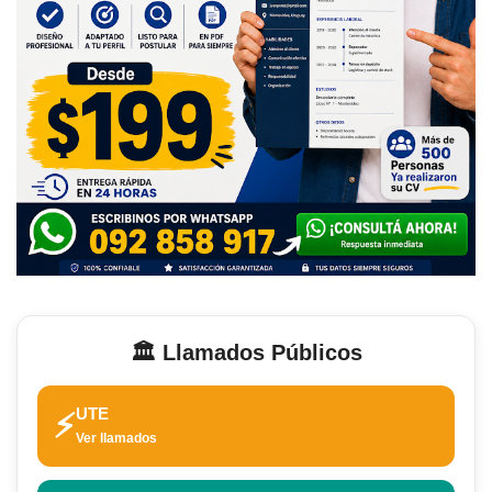
🏛️ Llamados Públicos
UTE
⚡
Ver llamados