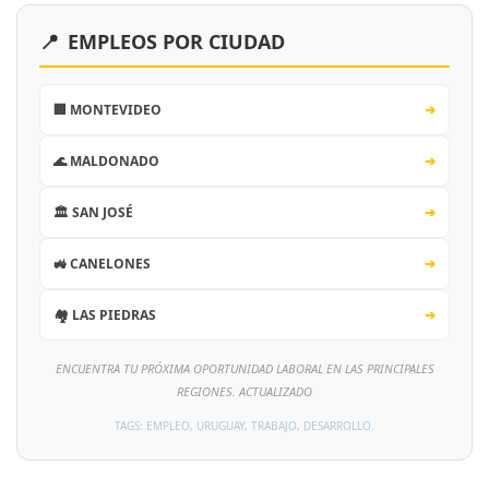
📍
EMPLEOS POR CIUDAD
🏢 MONTEVIDEO
➔
🌊 MALDONADO
➔
🏛️ SAN JOSÉ
➔
🚜 CANELONES
➔
🏘️ LAS PIEDRAS
➔
ENCUENTRA TU PRÓXIMA OPORTUNIDAD LABORAL EN LAS PRINCIPALES
REGIONES. ACTUALIZADO
TAGS: EMPLEO, URUGUAY, TRABAJO, DESARROLLO.