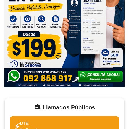
🏛️ Llamados Públicos
UTE
⚡