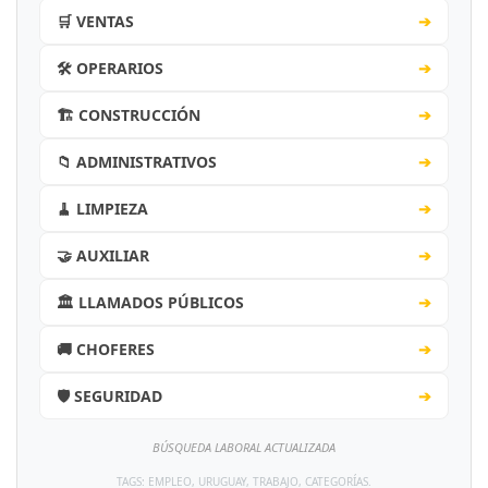
🛒 VENTAS
➔
🛠️ OPERARIOS
➔
🏗️ CONSTRUCCIÓN
➔
📁 ADMINISTRATIVOS
➔
🧹 LIMPIEZA
➔
🤝 AUXILIAR
➔
🏛️ LLAMADOS PÚBLICOS
➔
🚚 CHOFERES
➔
🛡️ SEGURIDAD
➔
BÚSQUEDA LABORAL ACTUALIZADA
TAGS: EMPLEO, URUGUAY, TRABAJO, CATEGORÍAS.