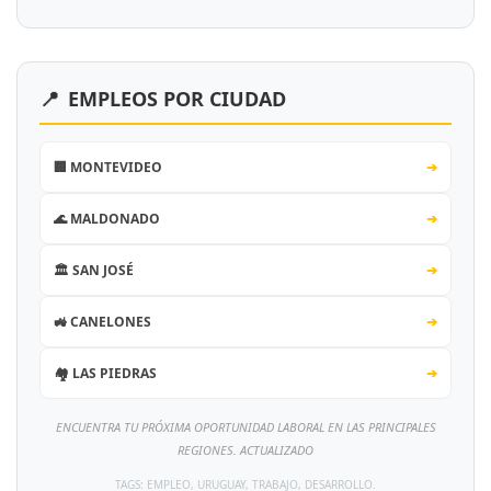
📍
EMPLEOS POR CIUDAD
🏢 MONTEVIDEO
➔
🌊 MALDONADO
➔
🏛️ SAN JOSÉ
➔
🚜 CANELONES
➔
🏘️ LAS PIEDRAS
➔
ENCUENTRA TU PRÓXIMA OPORTUNIDAD LABORAL EN LAS PRINCIPALES
REGIONES. ACTUALIZADO
TAGS: EMPLEO, URUGUAY, TRABAJO, DESARROLLO.