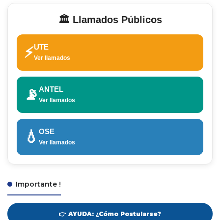
🏛️ Llamados Públicos
UTE
⚡
Ver llamados
ANTEL
📡
Ver llamados
OSE
💧
Ver llamados
Importante !
👉 AYUDA: ¿Cómo Postularse?