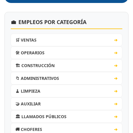
💼
EMPLEOS POR CATEGORÍA
🛒 VENTAS
➔
🛠️ OPERARIOS
➔
🏗️ CONSTRUCCIÓN
➔
📁 ADMINISTRATIVOS
➔
🧹 LIMPIEZA
➔
🤝 AUXILIAR
➔
🏛️ LLAMADOS PÚBLICOS
➔
🚚 CHOFERES
➔