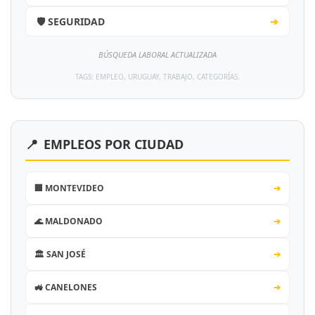
🛡️ SEGURIDAD
➔
BÚSQUEDA LABORAL ACTUALIZADA
TAGS: EMPLEO, URUGUAY, TRABAJO, CATEGORÍAS.
📍
EMPLEOS POR CIUDAD
🏢 MONTEVIDEO
➔
🌊 MALDONADO
➔
🏛️ SAN JOSÉ
➔
🚜 CANELONES
➔