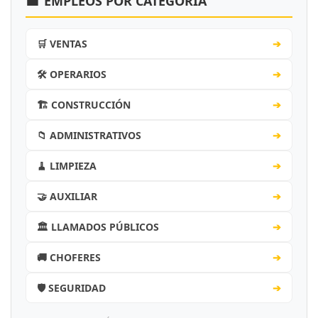
💼
EMPLEOS POR CATEGORÍA
🛒 VENTAS
➔
🛠️ OPERARIOS
➔
🏗️ CONSTRUCCIÓN
➔
📁 ADMINISTRATIVOS
➔
🧹 LIMPIEZA
➔
🤝 AUXILIAR
➔
🏛️ LLAMADOS PÚBLICOS
➔
🚚 CHOFERES
➔
🛡️ SEGURIDAD
➔