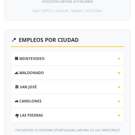
BÚSQUEDA LABORAL ACTUALIZADA
TAGS: EMPLEO, URUGUAY, TRABAJO, CATEGORÍAS.
📍
EMPLEOS POR CIUDAD
🏢 MONTEVIDEO
➔
🌊 MALDONADO
➔
🏛️ SAN JOSÉ
➔
🚜 CANELONES
➔
🏘️ LAS PIEDRAS
➔
ENCUENTRA TU PRÓXIMA OPORTUNIDAD LABORAL EN LAS PRINCIPALES