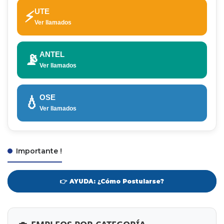
UTE
⚡
Ver llamados
ANTEL
📡
Ver llamados
OSE
💧
Ver llamados
Importante !
👉 AYUDA: ¿Cómo Postularse?