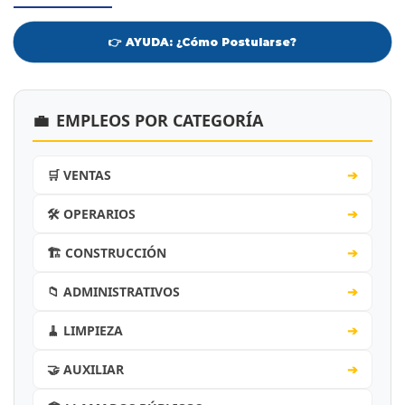
👉 AYUDA: ¿Cómo Postularse?
💼
EMPLEOS POR CATEGORÍA
🛒 VENTAS
➔
🛠️ OPERARIOS
➔
🏗️ CONSTRUCCIÓN
➔
📁 ADMINISTRATIVOS
➔
🧹 LIMPIEZA
➔
🤝 AUXILIAR
➔