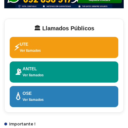
🏛️ Llamados Públicos
UTE
⚡
Ver llamados
ANTEL
📡
Ver llamados
OSE
💧
Ver llamados
Importante !