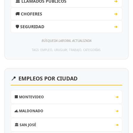
🏛️ LLAMADOS PÚBLICOS
➔
🚚 CHOFERES
➔
🛡️ SEGURIDAD
➔
BÚSQUEDA LABORAL ACTUALIZADA
TAGS: EMPLEO, URUGUAY, TRABAJO, CATEGORÍAS.
📍
EMPLEOS POR CIUDAD
🏢 MONTEVIDEO
➔
🌊 MALDONADO
➔
🏛️ SAN JOSÉ
➔