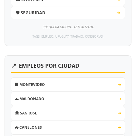
🛡️ SEGURIDAD
➔
BÚSQUEDA LABORAL ACTUALIZADA
TAGS: EMPLEO, URUGUAY, TRABAJO, CATEGORÍAS.
📍
EMPLEOS POR CIUDAD
🏢 MONTEVIDEO
➔
🌊 MALDONADO
➔
🏛️ SAN JOSÉ
➔
🚜 CANELONES
➔