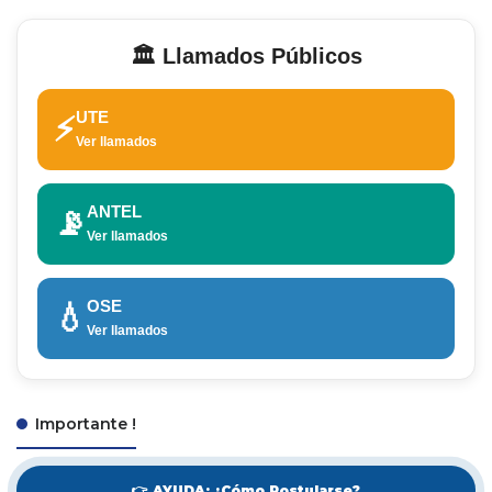
🏛️ Llamados Públicos
UTE
⚡
Ver llamados
ANTEL
📡
Ver llamados
OSE
💧
Ver llamados
Importante !
👉 AYUDA: ¿Cómo Postularse?