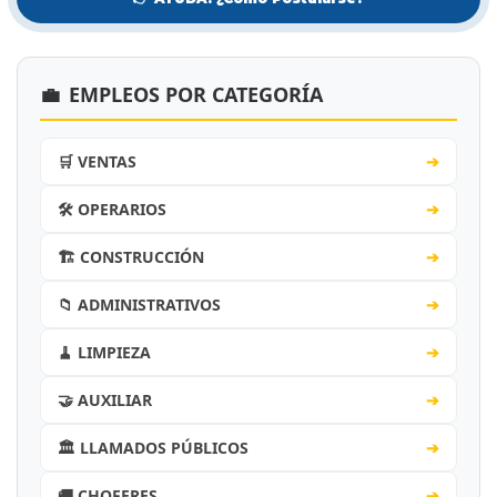
💼
EMPLEOS POR CATEGORÍA
🛒 VENTAS
➔
🛠️ OPERARIOS
➔
🏗️ CONSTRUCCIÓN
➔
📁 ADMINISTRATIVOS
➔
🧹 LIMPIEZA
➔
🤝 AUXILIAR
➔
🏛️ LLAMADOS PÚBLICOS
➔
🚚 CHOFERES
➔