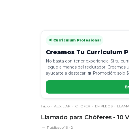
📢 Curriculum Profesional
Creamos Tu Curriculum Pr
No basta con tener experiencia. Si tu cur
llegue a manos del reclutador. Creamos u
ayudarte a destacar. 💲 Promoción: solo $
E
Inicio
›
AUXILIAR
›
CHOFER
›
EMPLEOS
›
LLAM
Llamado para Chóferes - 10 
Publicado
16:42