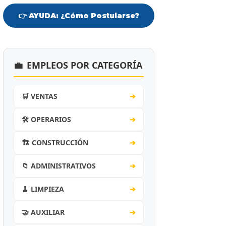
👉 AYUDA: ¿Cómo Postularse?
💼
EMPLEOS POR CATEGORÍA
🛒 VENTAS
➔
🛠️ OPERARIOS
➔
🏗️ CONSTRUCCIÓN
➔
📁 ADMINISTRATIVOS
➔
🧹 LIMPIEZA
➔
🤝 AUXILIAR
➔