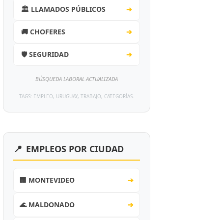
🏛️ LLAMADOS PÚBLICOS
➔
🚚 CHOFERES
➔
🛡️ SEGURIDAD
➔
BÚSQUEDA LABORAL ACTUALIZADA
TAGS: EMPLEO, URUGUAY, TRABAJO, CATEGORÍAS.
📍
EMPLEOS POR CIUDAD
🏢 MONTEVIDEO
➔
🌊 MALDONADO
➔