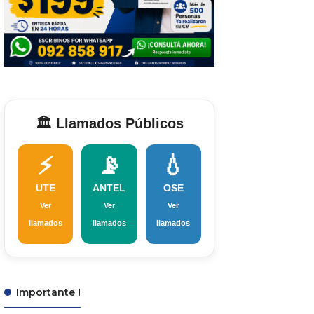
🏛️ Llamados Públicos
⚡
📡
💧
UTE
ANTEL
OSE
Ver
Ver
Ver
llamados
llamados
llamados
Importante !