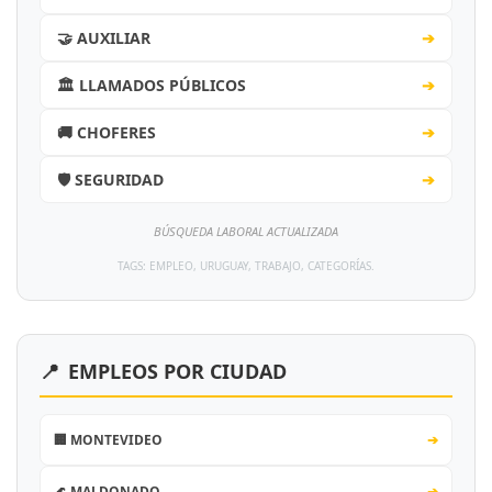
🤝 AUXILIAR
➔
🏛️ LLAMADOS PÚBLICOS
➔
🚚 CHOFERES
➔
🛡️ SEGURIDAD
➔
BÚSQUEDA LABORAL ACTUALIZADA
TAGS: EMPLEO, URUGUAY, TRABAJO, CATEGORÍAS.
📍
EMPLEOS POR CIUDAD
🏢 MONTEVIDEO
➔
🌊 MALDONADO
➔