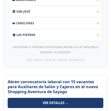
🏛️ SAN JOSÉ
➔
🚜 CANELONES
➔
🏘️ LAS PIEDRAS
➔
ENCUENTRA TU PRÓXIMA OPORTUNIDAD LABORAL EN LAS PRINCIPALES
REGIONES. ACTUALIZADO
TAGS: EMPLEO, URUGUAY, TRABAJO, DESARROLLO.
Abren convocatoria laboral con 15 vacantes
para Auxiliares de Salón y Cajeros en el nuevo
Shopping Aventura de Sayago
VER DETALLES →