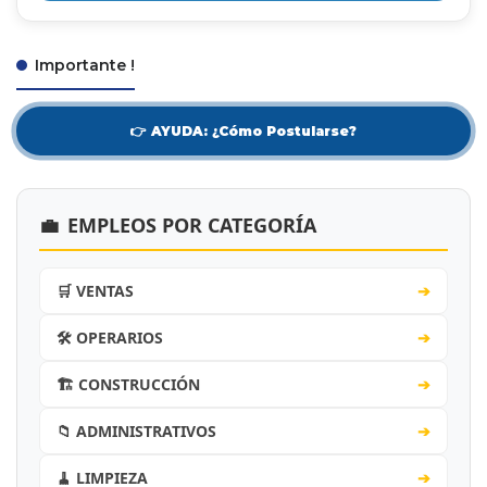
Importante !
👉 AYUDA: ¿Cómo Postularse?
💼
EMPLEOS POR CATEGORÍA
🛒 VENTAS
➔
🛠️ OPERARIOS
➔
🏗️ CONSTRUCCIÓN
➔
📁 ADMINISTRATIVOS
➔
🧹 LIMPIEZA
➔