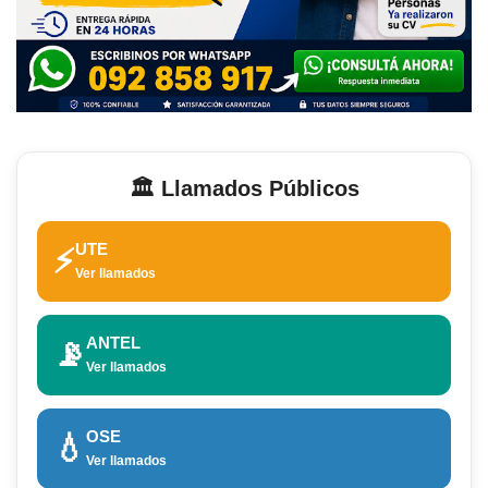
🏛️ Llamados Públicos
UTE
⚡
Ver llamados
ANTEL
📡
Ver llamados
OSE
💧
Ver llamados