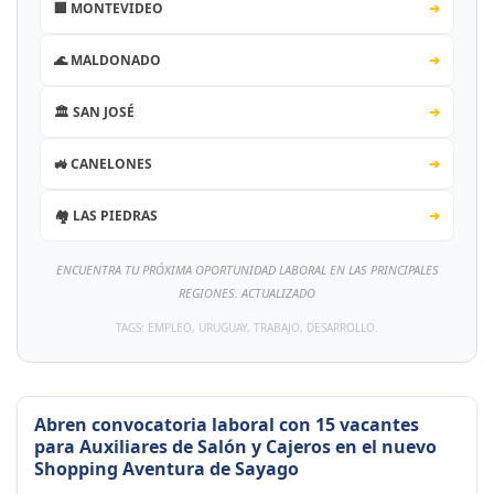
🏢 MONTEVIDEO
➔
🌊 MALDONADO
➔
🏛️ SAN JOSÉ
➔
🚜 CANELONES
➔
🏘️ LAS PIEDRAS
➔
ENCUENTRA TU PRÓXIMA OPORTUNIDAD LABORAL EN LAS PRINCIPALES
REGIONES. ACTUALIZADO
TAGS: EMPLEO, URUGUAY, TRABAJO, DESARROLLO.
Abren convocatoria laboral con 15 vacantes
para Auxiliares de Salón y Cajeros en el nuevo
Shopping Aventura de Sayago