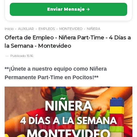
Enviar Mensaje →
Inicio
›
AUXILIAR
›
EMPLEOS
›
MONTEVIDEO
›
NIÑERA
Oferta de Empleo - Niñera Part-Time - 4 Días a
la Semana - Montevideo
Publicado
15:16
**¡Únete a nuestro equipo como Niñera
Permanente Part-Time en Pocitos!**