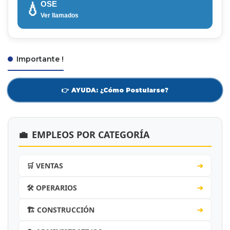
OSE
💧
Ver llamados
Importante !
👉 AYUDA: ¿Cómo Postularse?
💼
EMPLEOS POR CATEGORÍA
🛒 VENTAS
➔
🛠️ OPERARIOS
➔
🏗️ CONSTRUCCIÓN
➔