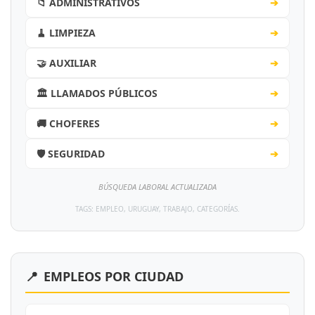
📁 ADMINISTRATIVOS
➔
🧹 LIMPIEZA
➔
🤝 AUXILIAR
➔
🏛️ LLAMADOS PÚBLICOS
➔
🚚 CHOFERES
➔
🛡️ SEGURIDAD
➔
BÚSQUEDA LABORAL ACTUALIZADA
TAGS: EMPLEO, URUGUAY, TRABAJO, CATEGORÍAS.
📍
EMPLEOS POR CIUDAD