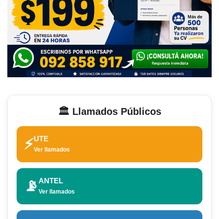
🏛️ Llamados Públicos
UTE
⚡
Ver llamados
ANTEL
📡
Ver llamados