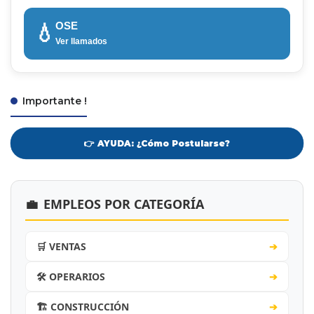
OSE
💧
Ver llamados
Importante !
👉 AYUDA: ¿Cómo Postularse?
💼
EMPLEOS POR CATEGORÍA
🛒 VENTAS
➔
🛠️ OPERARIOS
➔
🏗️ CONSTRUCCIÓN
➔