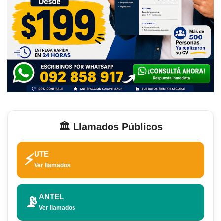
🏛️ Llamados Públicos
UTE
⚡
Ver llamados
ANTEL
📡
Ver llamados