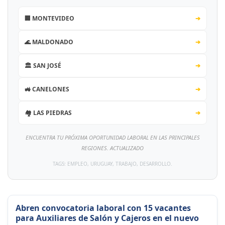
🏢 MONTEVIDEO
➔
🌊 MALDONADO
➔
🏛️ SAN JOSÉ
➔
🚜 CANELONES
➔
🏘️ LAS PIEDRAS
➔
ENCUENTRA TU PRÓXIMA OPORTUNIDAD LABORAL EN LAS PRINCIPALES
REGIONES. ACTUALIZADO
TAGS: EMPLEO, URUGUAY, TRABAJO, DESARROLLO.
Abren convocatoria laboral con 15 vacantes
para Auxiliares de Salón y Cajeros en el nuevo