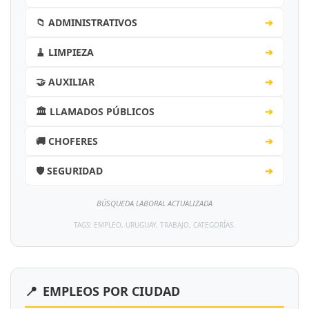
📁 ADMINISTRATIVOS
➔
🧹 LIMPIEZA
➔
🤝 AUXILIAR
➔
🏛️ LLAMADOS PÚBLICOS
➔
🚚 CHOFERES
➔
🛡️ SEGURIDAD
➔
BÚSQUEDA LABORAL ACTUALIZADA
TAGS: EMPLEO, URUGUAY, TRABAJO, CATEGORÍAS.
📍
EMPLEOS POR CIUDAD