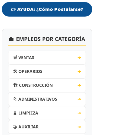
👉 AYUDA: ¿Cómo Postularse?
💼
EMPLEOS POR CATEGORÍA
🛒 VENTAS
➔
🛠️ OPERARIOS
➔
🏗️ CONSTRUCCIÓN
➔
📁 ADMINISTRATIVOS
➔
🧹 LIMPIEZA
➔
🤝 AUXILIAR
➔