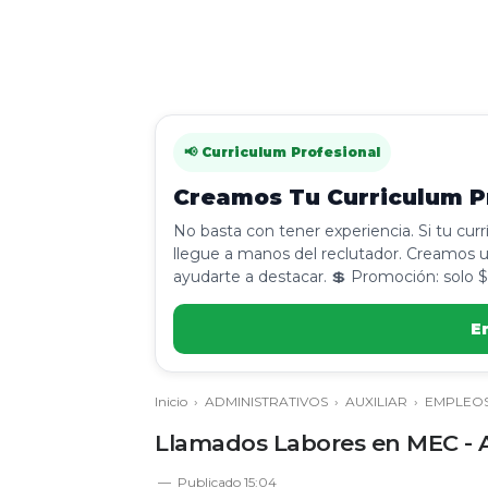
📢 Curriculum Profesional
Creamos Tu Curriculum Pr
No basta con tener experiencia. Si tu cur
llegue a manos del reclutador. Creamos u
ayudarte a destacar. 💲 Promoción: solo $
E
Inicio
›
ADMINISTRATIVOS
›
AUXILIAR
›
EMPLEO
Llamados Labores en MEC - A
Publicado
15:04