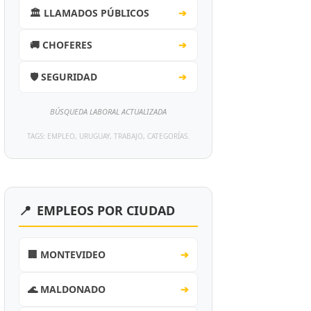
🏛️ LLAMADOS PÚBLICOS
➔
🚚 CHOFERES
➔
🛡️ SEGURIDAD
➔
BÚSQUEDA LABORAL ACTUALIZADA
TAGS: EMPLEO, URUGUAY, TRABAJO, CATEGORÍAS.
📍
EMPLEOS POR CIUDAD
🏢 MONTEVIDEO
➔
🌊 MALDONADO
➔