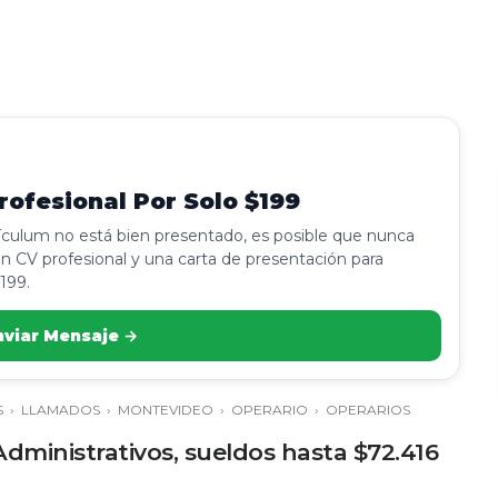
ofesional Por Solo $199
rículum no está bien presentado, es posible que nunca
n CV profesional y una carta de presentación para
199.
nviar Mensaje →
S
›
LLAMADOS
›
MONTEVIDEO
›
OPERARIO
›
OPERARIOS
dministrativos, sueldos hasta $72.416