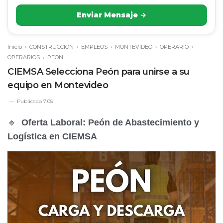
Enviar Mensaje →
Inicio
›
CONSTRUCCION
›
EMPLEOS
›
MONTEVIDEO
›
OPERARIO
›
OPERARIOS
›
PEON
CIEMSA Selecciona Peón para unirse a su
equipo en Montevideo
Publicado
7:05
🔹
Oferta Laboral: Peón de Abastecimiento y
Logística en CIEMSA