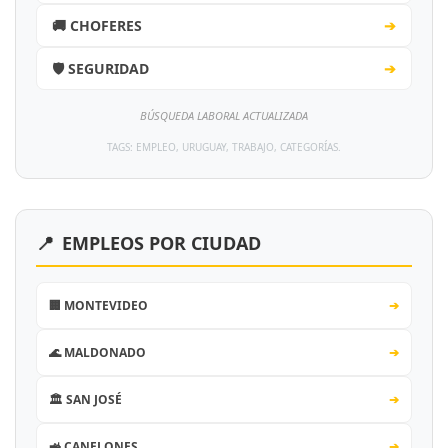
🚚 CHOFERES
➔
🛡️ SEGURIDAD
➔
BÚSQUEDA LABORAL ACTUALIZADA
TAGS: EMPLEO, URUGUAY, TRABAJO, CATEGORÍAS.
📍
EMPLEOS POR CIUDAD
🏢 MONTEVIDEO
➔
🌊 MALDONADO
➔
🏛️ SAN JOSÉ
➔
🚜 CANELONES
➔