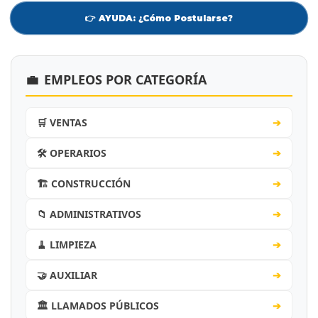
👉 AYUDA: ¿Cómo Postularse?
💼
EMPLEOS POR CATEGORÍA
🛒 VENTAS
➔
🛠️ OPERARIOS
➔
🏗️ CONSTRUCCIÓN
➔
📁 ADMINISTRATIVOS
➔
🧹 LIMPIEZA
➔
🤝 AUXILIAR
➔
🏛️ LLAMADOS PÚBLICOS
➔